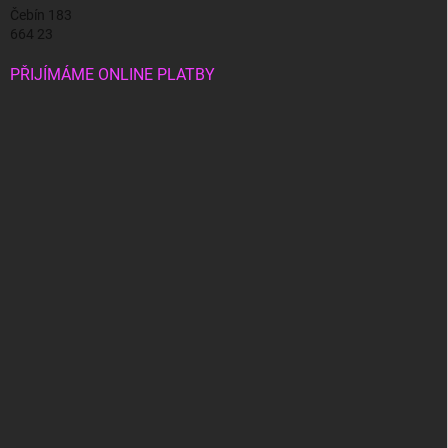
Čebín 183
664 23
PŘIJÍMÁME ONLINE PLATBY