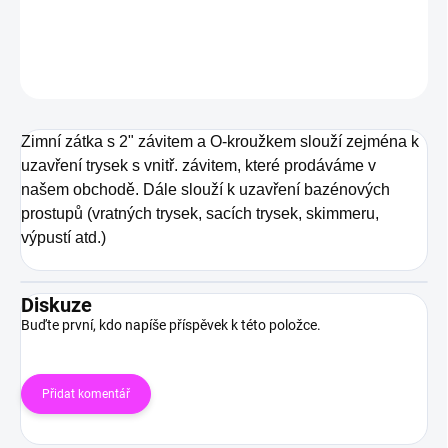
DETAILNÍ INFORMACE
ZEPTAT SE
HLÍDAT
Zimní zátka s 2" závitem a O-kroužkem slouží zejména k
uzavření trysek s vnitř. závitem, které prodáváme v
našem obchodě. Dále slouží k uzavření bazénových
prostupů (vratných trysek, sacích trysek, skimmeru,
výpustí atd.)
Diskuze
Buďte první, kdo napíše příspěvek k této položce.
Přidat komentář