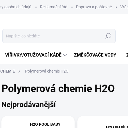
y osobních údajů
Reklamační řád
Doprava a poštovné
Vrác
Hledat
VÍŘIVKY/OTUŽOVACÍ KÁDĚ
ZMĚKČOVAČE VODY
 CHEMIE
Polymerová chemie H2O
Polymerová chemie H2O
Nejprodávanější
H2O POOL BABY
H2O pH plus