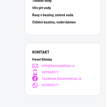
Tvrdost vody
Vliv pH vody
Řasy v bazény, zelená voda
Čištění bazénu, vodní kámen
KONTAKT
Pavel Klimša
info
@
bazenyeshop.cz
605960971
Facebook Bazenyeshop.cz
605960971