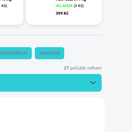
5 KS
)
SKLADEM
(
3 KS
)
399 Kč
RODÁVANĚJŠÍ
ABECEDNĚ
27
položek celkem
700601
H700603