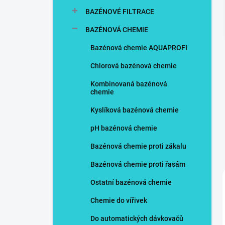
n
BAZÉNOVÉ FILTRACE
í
p
BAZÉNOVÁ CHEMIE
a
n
Bazénová chemie AQUAPROFI
e
Chlorová bazénová chemie
l
Kombinovaná bazénová
chemie
Kyslíková bazénová chemie
pH bazénová chemie
Bazénová chemie proti zákalu
Bazénová chemie proti řasám
Ostatní bazénová chemie
Chemie do vířivek
Do automatických dávkovačů