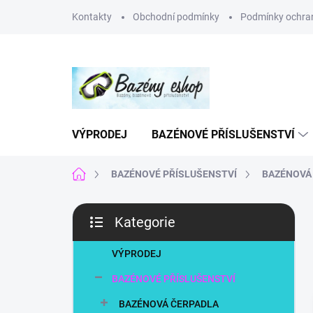
Přejít
Kontakty
Obchodní podmínky
Podmínky ochran
na
obsah
VÝPRODEJ
BAZÉNOVÉ PŘÍSLUŠENSTVÍ
Domů
BAZÉNOVÉ PŘÍSLUŠENSTVÍ
BAZÉNOVÁ
P
Kategorie
o
Přeskočit
s
kategorie
t
VÝPRODEJ
r
BAZÉNOVÉ PŘÍSLUŠENSTVÍ
a
n
BAZÉNOVÁ ČERPADLA