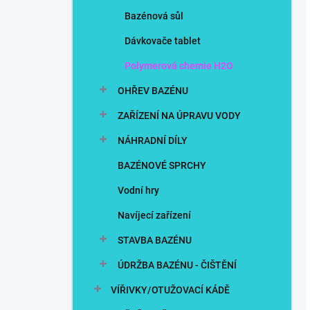
Bazénová sůl
Dávkovače tablet
Polymerová chemie H2O
OHŘEV BAZÉNU
ZAŘÍZENÍ NA ÚPRAVU VODY
NÁHRADNÍ DÍLY
BAZÉNOVÉ SPRCHY
Vodní hry
Navíjecí zařízení
STAVBA BAZÉNU
ÚDRŽBA BAZÉNU - ČIŠTĚNÍ
VÍŘIVKY/OTUŽOVACÍ KÁDĚ