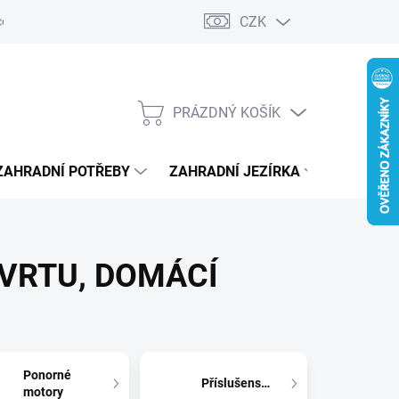
CZK
ení zboží do 14-ti dnů
Služby a servis
Náhradní díly k vytisknutí 
PRÁZDNÝ KOŠÍK
NÁKUPNÍ
KOŠÍK
ZAHRADNÍ POTŘEBY
ZAHRADNÍ JEZÍRKA
ČERPADL
 VRTU, DOMÁCÍ
Ponorné
Příslušenství
motory