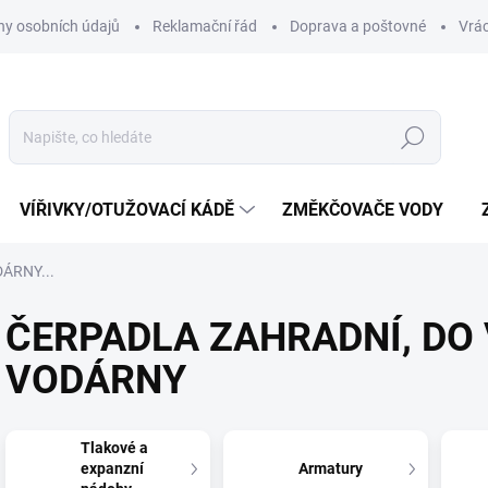
y osobních údajů
Reklamační řád
Doprava a poštovné
Vrác
Hledat
VÍŘIVKY/OTUŽOVACÍ KÁDĚ
ZMĚKČOVAČE VODY
ÁRNY...
ČERPADLA ZAHRADNÍ, DO
VODÁRNY
Tlakové a
expanzní
Armatury