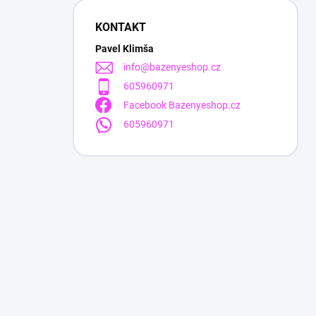
KONTAKT
Pavel Klimša
info
@
bazenyeshop.cz
605960971
Facebook Bazenyeshop.cz
605960971