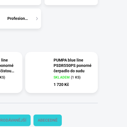
Profesionálové
line
PUMPA blue line
ponorné
PSDR550PS ponorné
 čistou
čerpadlo do sudu
 KS
)
SKLADEM
(
1 KS
)
1 720 Kč
RODÁVANĚJŠÍ
ABECEDNĚ