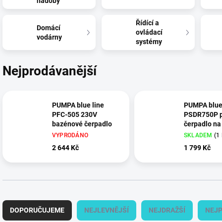
nádoby
Řídící a
Domácí
ovládací
vodárny
systémy
Nejprodávanější
PUMPA blue line
PUMPA blue 
PFC-505 230V
PSDR750P 
bazénové čerpadlo
čerpadlo na
vodu
VYPRODÁNO
SKLADEM
(
1
2 644 Kč
1 799 Kč
Ř
a
DOPORUČUJEME
NEJLEVNĚJŠÍ
NEJDRAŽŠÍ
NEJP
z