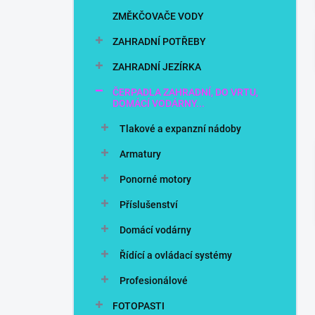
n
ZMĚKČOVAČE VODY
í
p
ZAHRADNÍ POTŘEBY
a
n
ZAHRADNÍ JEZÍRKA
e
ČERPADLA ZAHRADNÍ, DO VRTU,
l
DOMÁCÍ VODÁRNY...
Tlakové a expanzní nádoby
Armatury
Ponorné motory
Příslušenství
Domácí vodárny
Řídící a ovládací systémy
Profesionálové
FOTOPASTI