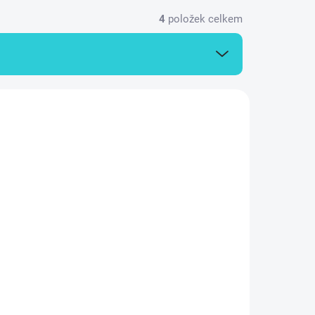
4
položek celkem
0046840
ZB00055047
SKLADEM
RODÁNO
(
1 KS
)
 PFC-
PUMPA blue line
vé
PSDR550PS ponorné
čerpadlo do sudu