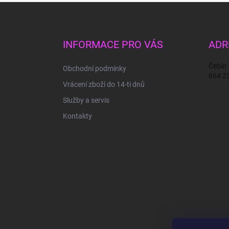
Z
á
p
a
INFORMACE PRO VÁS
ADR
t
í
Čebín
Obchodní podmínky
664 2
Vrácení zboží do 14-ti dnů
Služby a servis
Kontakty