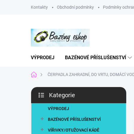
Přejít
Kontakty
Obchodní podmínky
Podmínky ochran
na
obsah
VÝPRODEJ
BAZÉNOVÉ PŘÍSLUŠENSTVÍ
Domů
ČERPADLA ZAHRADNÍ, DO VRTU, DOMÁCÍ VOD
P
Kategorie
o
Přeskočit
s
kategorie
t
VÝPRODEJ
r
BAZÉNOVÉ PŘÍSLUŠENSTVÍ
a
n
VÍŘIVKY/OTUŽOVACÍ KÁDĚ