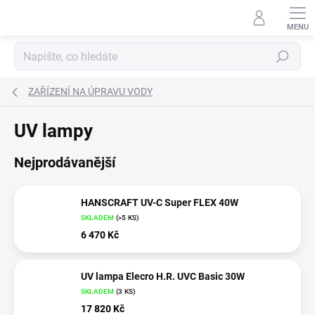
Přejít
na
obsah
Hledat
ZAŘÍZENÍ NA ÚPRAVU VODY
UV lampy
Nejprodávanější
HANSCRAFT UV-C Super FLEX 40W
SKLADEM
(
>5 KS
)
6 470 Kč
UV lampa Elecro H.R. UVC Basic 30W
SKLADEM
(
3 KS
)
17 820 Kč