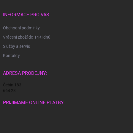
p
a
r
t
v
í
INFORMACE PRO VÁS
k
y
Obchodní podmínky
v
ý
Vrácení zboží do 14-ti dnů
p
i
Služby a servis
s
Kontakty
u
ADRESA PRODEJNY:
Čebín 183
664 23
PŘIJÍMÁME ONLINE PLATBY