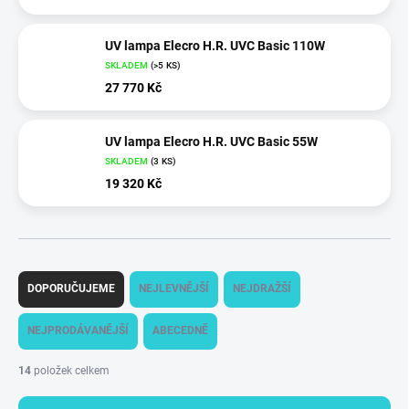
UV lampa Elecro H.R. UVC Basic 110W
SKLADEM
(
>5 KS
)
27 770 Kč
UV lampa Elecro H.R. UVC Basic 55W
SKLADEM
(
3 KS
)
19 320 Kč
Ř
a
DOPORUČUJEME
NEJLEVNĚJŠÍ
NEJDRAŽŠÍ
z
e
NEJPRODÁVANĚJŠÍ
ABECEDNĚ
n
í
14
položek celkem
p
r