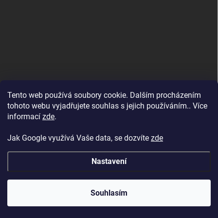
Tento web používá soubory cookie. Dalším procházením
tohoto webu vyjadřujete souhlas s jejich používáním.. Více
informací
zde
.
Jak Google využívá Vaše data, se dozvíte
zde
Nastavení
Copyright 2026
BAZENYESHOP.CZ
. Všechna práva vyhrazena.
Souhlasím
Vytvořil Shoptet