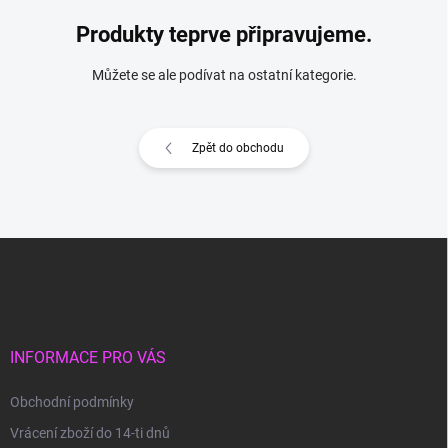
Produkty teprve připravujeme.
Můžete se ale podívat na ostatní kategorie.
Zpět do obchodu
Z
á
p
a
t
í
INFORMACE PRO VÁS
Obchodní podmínky
Vrácení zboží do 14-ti dnů