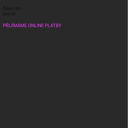
Čebín 183
664 23
PŘIJÍMÁME ONLINE PLATBY