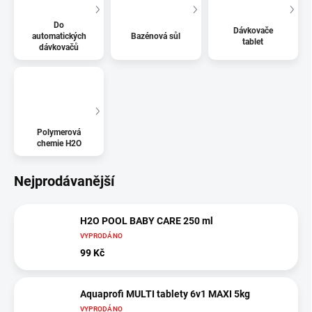
Do
Dávkovače
automatických
Bazénová sůl
tablet
dávkovačů
Polymerová
chemie H2O
Nejprodávanější
H2O POOL BABY CARE 250 ml
VYPRODÁNO
99 Kč
Aquaprofi MULTI tablety 6v1 MAXI 5kg
VYPRODÁNO