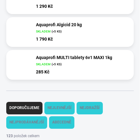
1 290 Kč
Aquaprofi Algicid 20 kg
SKLADEM
(
>5 KS
)
1 790 Kč
Aquaprofi MULTI tablety 6v1 MAXI 1kg
SKLADEM
(
>5 KS
)
285 Kč
Ř
a
DOPORUČUJEME
NEJLEVNĚJŠÍ
NEJDRAŽŠÍ
z
e
NEJPRODÁVANĚJŠÍ
ABECEDNĚ
n
í
123
položek celkem