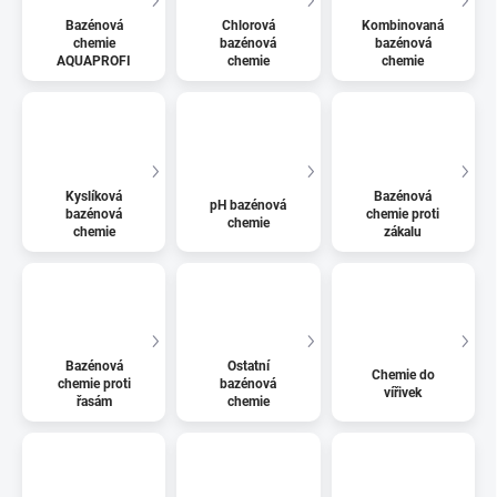
Bazénová
Chlorová
Kombinovaná
chemie
bazénová
bazénová
AQUAPROFI
chemie
chemie
Kyslíková
Bazénová
pH bazénová
bazénová
chemie proti
chemie
chemie
zákalu
Bazénová
Ostatní
Chemie do
chemie proti
bazénová
vířivek
řasám
chemie