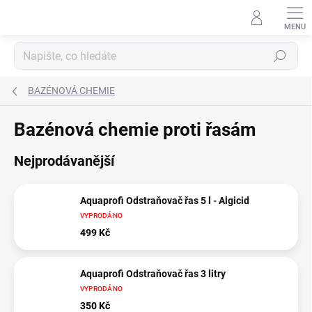
Přejít
na
obsah
Hledat
BAZÉNOVÁ CHEMIE
Bazénová chemie proti řasám
Nejprodávanější
Aquaprofi Odstraňovač řas 5 l - Algicid
VYPRODÁNO
499 Kč
Aquaprofi Odstraňovač řas 3 litry
VYPRODÁNO
350 Kč