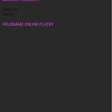
Čebín 183
664 23
PŘIJÍMÁME ONLINE PLATBY