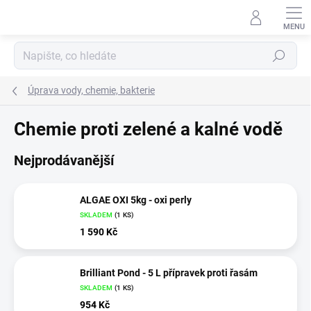
Přejít
na
obsah
Hledat
Úprava vody, chemie, bakterie
Chemie proti zelené a kalné vodě
Nejprodávanější
ALGAE OXI 5kg - oxi perly
SKLADEM
(
1 KS
)
1 590 Kč
Brilliant Pond - 5 L přípravek proti řasám
SKLADEM
(
1 KS
)
954 Kč