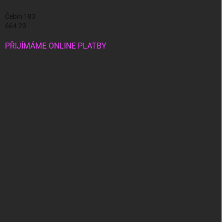
Čebín 183
664 23
PŘIJÍMÁME ONLINE PLATBY