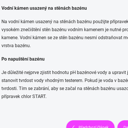
Vodní kámen usazený na stěnách bazénu
Na vodní kámen usazený na stěnách bazénu použijte přípravek
vysokém znečištění stěn bazénu vodním kamenem je nutné prov
kamene. Vodní kámen se ze stěn bazénu nesmí odstraňovat me
vrstva bazénu.
Po napuštění bazénu
Je důležité nejprve zjistit hodnotu pH bazénové vody a upravit 
stanovit tvrdost vody vhodným testerem. Pokud je voda v bazénu
tvrdosti. Tím se zabrání, aby se začal na stěnách bazénu usa
přípravek chlor START.
Předchozí článek
Da