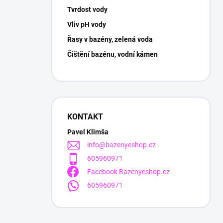
Tvrdost vody
Vliv pH vody
Řasy v bazény, zelená voda
Čištění bazénu, vodní kámen
KONTAKT
Pavel Klimša
info
@
bazenyeshop.cz
605960971
Facebook Bazenyeshop.cz
605960971