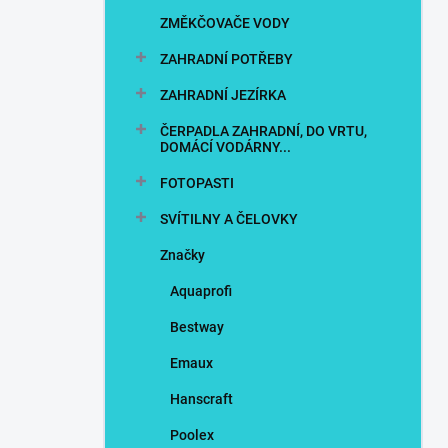
n
ZMĚKČOVAČE VODY
í
p
ZAHRADNÍ POTŘEBY
a
n
ZAHRADNÍ JEZÍRKA
e
ČERPADLA ZAHRADNÍ, DO VRTU,
l
DOMÁCÍ VODÁRNY...
FOTOPASTI
SVÍTILNY A ČELOVKY
Značky
Aquaprofi
Bestway
Emaux
Hanscraft
Poolex