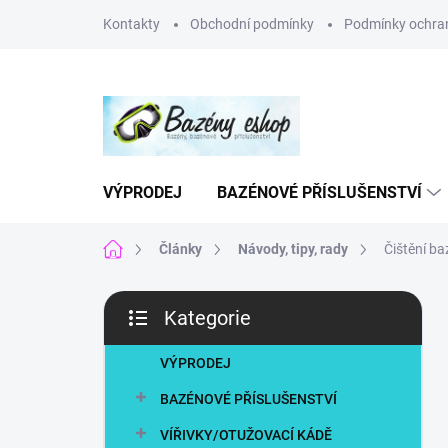
Přejít
Kontakty
Obchodní podmínky
Podmínky ochran
na
obsah
VÝPRODEJ
BAZÉNOVÉ PŘÍSLUŠENSTVÍ
Domů
Články
Návody, tipy, rady
Čištění b
P
Kategorie
o
Přeskočit
s
kategorie
t
VÝPRODEJ
r
BAZÉNOVÉ PŘÍSLUŠENSTVÍ
a
n
VÍŘIVKY/OTUŽOVACÍ KÁDĚ