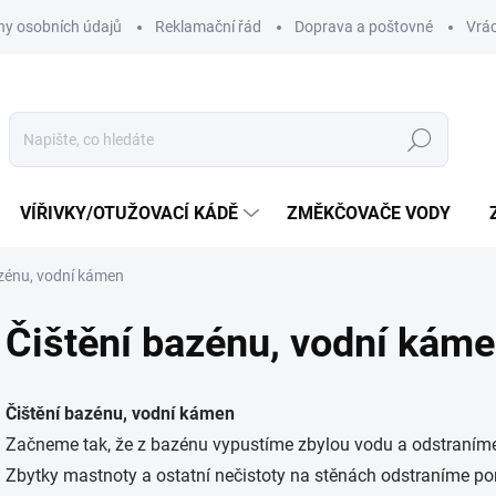
y osobních údajů
Reklamační řád
Doprava a poštovné
Vrác
Hledat
VÍŘIVKY/OTUŽOVACÍ KÁDĚ
ZMĚKČOVAČE VODY
azénu, vodní kámen
Čištění bazénu, vodní kám
Čištění bazénu, vodní kámen
Začneme tak, že z bazénu vypustíme zbylou vodu a odstraníme
Zbytky mastnoty a ostatní nečistoty na stěnách odstraníme pom