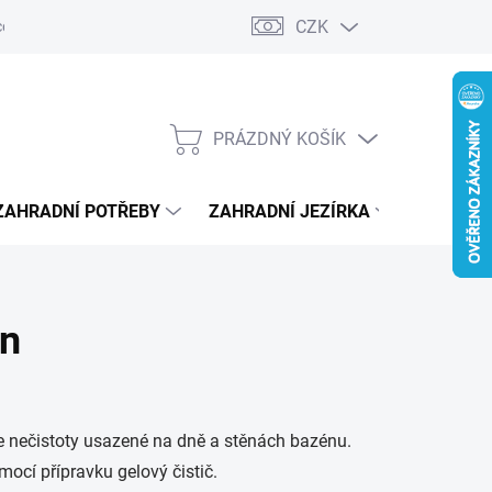
CZK
ení zboží do 14-ti dnů
Služby a servis
Náhradní díly k vytisknutí 
PRÁZDNÝ KOŠÍK
NÁKUPNÍ
KOŠÍK
ZAHRADNÍ POTŘEBY
ZAHRADNÍ JEZÍRKA
ČERPADL
en
 nečistoty usazené na dně a stěnách bazénu.
ocí přípravku gelový čistič.