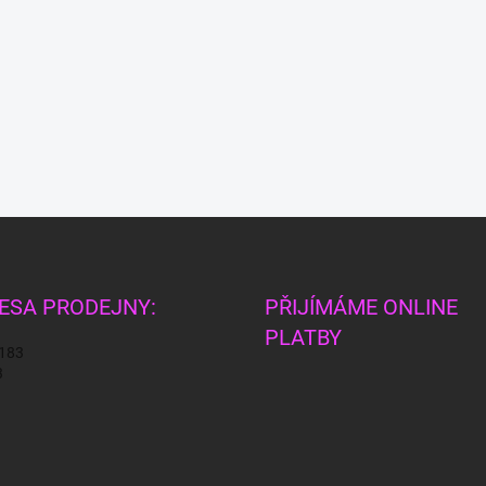
ESA PRODEJNY:
PŘIJÍMÁME ONLINE
PLATBY
 183
3