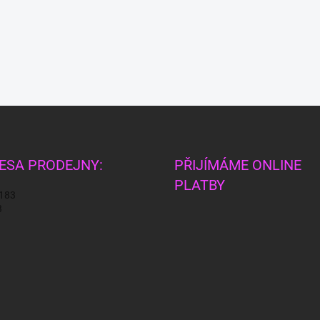
ESA PRODEJNY:
PŘIJÍMÁME ONLINE
PLATBY
 183
3