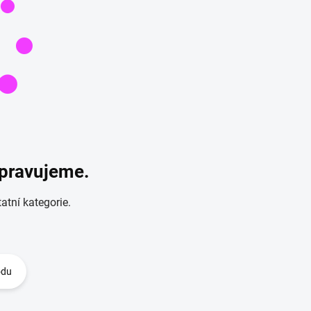
ipravujeme.
atní kategorie.
odu