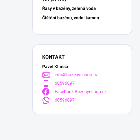
Řasy v bazény, zelená voda
Čištění bazénu, vodní kámen
KONTAKT
Pavel Klimša
info
@
bazenyeshop.cz
605960971
Facebook Bazenyeshop.cz
605960971