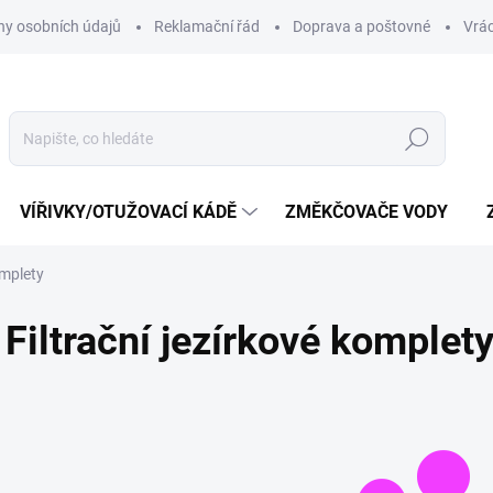
y osobních údajů
Reklamační řád
Doprava a poštovné
Vrác
Hledat
VÍŘIVKY/OTUŽOVACÍ KÁDĚ
ZMĚKČOVAČE VODY
omplety
Filtrační jezírkové komplet