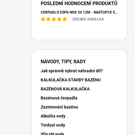
POSLEDNÍ HODNOCENÍ PRODUKTŮ
ČERPADLO ESPA NOX 50 12M - NÁSTUPCE ESPA IRIS
ZDENĚK KABELKA
NÁVODY, TIPY, RADY
Jak správně vybrat náhradní díl?
KALKULAČKA STAVBY BAZÉNU
BAZÉNOVÁ KALKULAČKA
Bazénová čerpadla
Zazimování bazénu
Alkalita vody
Tvrdost vody
Vliv pH vody