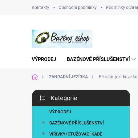
Přejít
Kontakty
Obchodní podmínky
Podmínky ochran
na
obsah
VÝPRODEJ
BAZÉNOVÉ PŘÍSLUŠENSTVÍ
Domů
ZAHRADNÍ JEZÍRKA
Filtrační jezírkové k
P
Kategorie
o
Přeskočit
s
kategorie
t
VÝPRODEJ
r
BAZÉNOVÉ PŘÍSLUŠENSTVÍ
a
n
VÍŘIVKY/OTUŽOVACÍ KÁDĚ