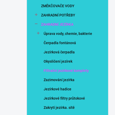
n
ZMĚKČOVAČE VODY
í
p
ZAHRADNÍ POTŘEBY
a
n
ZAHRADNÍ JEZÍRKA
e
Úprava vody, chemie, bakterie
l
Čerpadla fontánová
Jezírková čerpadla
Okysličení jezírek
Filtrační jezírkové komplety
Zazimování jezírka
Jezírkové hadice
Jezírkové filtry průtokové
Zakrytí jezírka. sítě