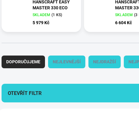
HANSCRAFT EASY
HANSCRAF
MASTER 330 ECO
MASTER 33
SKLADEM
(
1 KS
)
SKLADEM
(
3
5 979 Kč
6 604 Kč
Ř
a
DOPORUČUJEME
NEJLEVNĚJŠÍ
NEJDRAŽŠÍ
NEJP
z
e
n
í
p
OTEVŘÍT FILTR
r
o
V
d
ý
u
304020
p
k
i
t