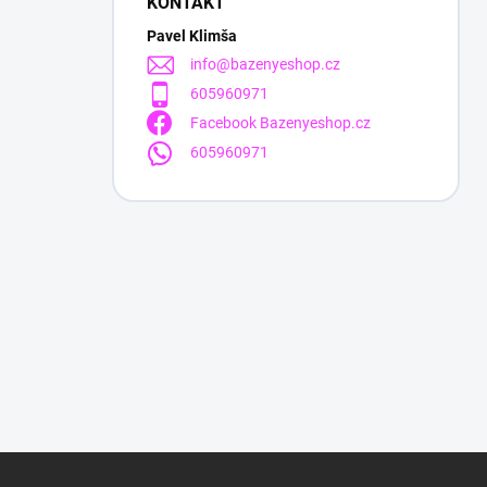
KONTAKT
Pavel Klimša
info
@
bazenyeshop.cz
605960971
Facebook Bazenyeshop.cz
605960971
Z