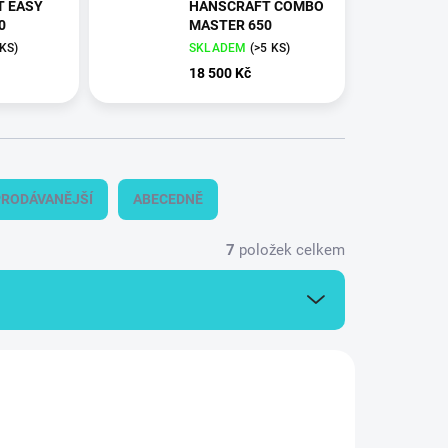
T EASY
HANSCRAFT COMBO
0
MASTER 650
 KS
)
SKLADEM
(
>5 KS
)
18 500 Kč
RODÁVANĚJŠÍ
ABECEDNĚ
7
položek celkem
304024
304021