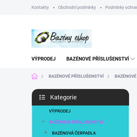
Přejít
Kontakty
Obchodní podmínky
Podmínky ochran
na
obsah
VÝPRODEJ
BAZÉNOVÉ PŘÍSLUŠENSTVÍ
Domů
BAZÉNOVÉ PŘÍSLUŠENSTVÍ
BAZÉNOVÉ 
P
Kategorie
o
Přeskočit
s
kategorie
t
VÝPRODEJ
r
BAZÉNOVÉ PŘÍSLUŠENSTVÍ
a
n
BAZÉNOVÁ ČERPADLA