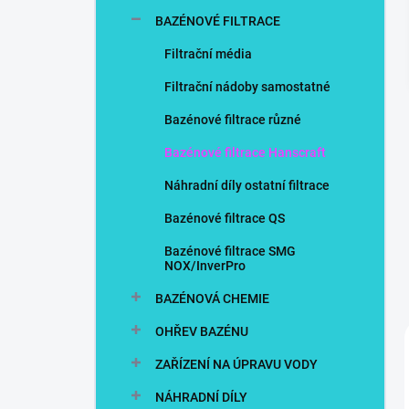
n
BAZÉNOVÉ FILTRACE
í
p
Filtrační média
a
n
Filtrační nádoby samostatné
e
Bazénové filtrace různé
l
Bazénové filtrace Hanscraft
Náhradní díly ostatní filtrace
Bazénové filtrace QS
Bazénové filtrace SMG
NOX/InverPro
BAZÉNOVÁ CHEMIE
OHŘEV BAZÉNU
ZAŘÍZENÍ NA ÚPRAVU VODY
NÁHRADNÍ DÍLY