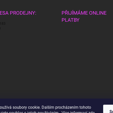
ESA PRODEJNY:
PŘIJÍMÁME ONLINE
PLATBY
 183
3
oužívá soubory cookie. Dalším procházením tohoto
S
jete souhlas s jejich používáním.. Více informací
zde
.