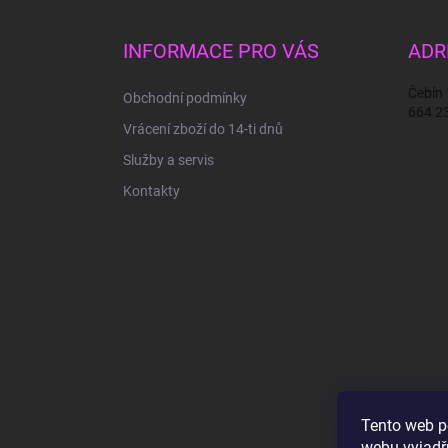
á
p
a
INFORMACE PRO VÁS
ADR
t
í
Čebín
Obchodní podmínky
664 2
Vrácení zboží do 14-ti dnů
Služby a servis
Kontakty
Tento web p
webu vyjadřu