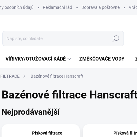
y osobních údajů
Reklamační řád
Doprava a poštovné
Vrác
Hledat
VÍŘIVKY/OTUŽOVACÍ KÁDĚ
ZMĚKČOVAČE VODY
FILTRACE
Bazénové filtrace Hanscraft
Bazénové filtrace Hanscraf
Nejprodávanější
Písková filtrace
Písková filt