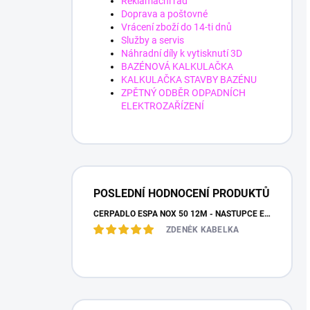
Reklamační řád
Doprava a poštovné
Vrácení zboží do 14-ti dnů
Služby a servis
Náhradní díly k vytisknutí 3D
BAZÉNOVÁ KALKULAČKA
KALKULAČKA STAVBY BAZÉNU
ZPĚTNÝ ODBĚR ODPADNÍCH
ELEKTROZAŘÍZENÍ
POSLEDNÍ HODNOCENÍ PRODUKTŮ
ČERPADLO ESPA NOX 50 12M - NÁSTUPCE ESPA IRIS
ZDENĚK KABELKA