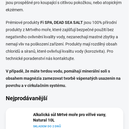
jsou prospěšné pro koupající s citlivou pokožkou, nebo atopickým
ekzémem.
Prémiové produkty
Fi SPA, DEAD SEA SALT
jsou 100% přírodní
produkty z Mrtvého moře, které zajišťují bezpečné použití bez
negativního ovlivnění kvality vody, nezanechají mastné zbytky a
nemají vliv na poškození zařízení. Produkty mají rozdílný obsah
chloridů a síranů, které ovlivňují kvalitu vody (korozivita). Pro
technické poradenství nás kontaktujte.
V případě, že máte tvrdou vodu, pomáhají minerální soli s
obsahem magnézia zamezovat tvorbě vápenatých usazenin na
povrchu a v cirkulačním systému.
Nejprodávanější
Alkalická sůl Mrtvé moře pro vířivé vany,
Natural 10L
SKLADEM DO 2 DNŮ