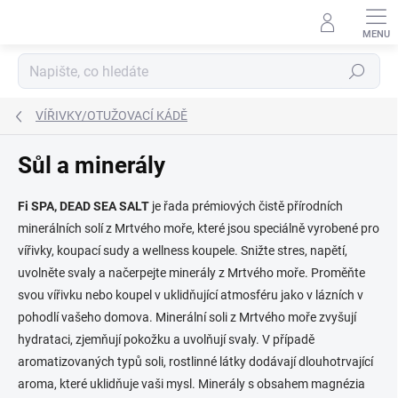
Přejít
na
obsah
Hledat
VÍŘIVKY/OTUŽOVACÍ KÁDĚ
Sůl a minerály
Fi SPA, DEAD SEA SALT
je řada prémiových čistě přírodních
minerálních solí z Mrtvého moře, které jsou speciálně vyrobené pro
vířivky, koupací sudy a wellness koupele. Snižte stres, napětí,
uvolněte svaly a načerpejte minerály z Mrtvého moře. Proměňte
svou vířivku nebo koupel v uklidňující atmosféru jako v lázních v
pohodlí vašeho domova. Minerální soli z Mrtvého moře zvyšují
hydrataci, zjemňují pokožku a uvolňují svaly. V případě
aromatizovaných typů soli, rostlinné látky dodávají dlouhotrvající
aroma, které uklidňuje vaši mysl. Minerály s obsahem magnézia