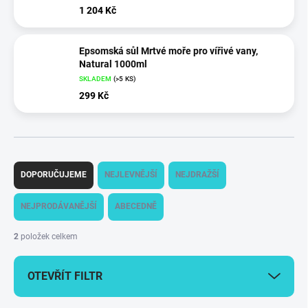
1 204 Kč
Epsomská sůl Mrtvé moře pro vířivé vany,
Natural 1000ml
SKLADEM
(
>5 KS
)
299 Kč
Ř
a
DOPORUČUJEME
NEJLEVNĚJŠÍ
NEJDRAŽŠÍ
z
e
NEJPRODÁVANĚJŠÍ
ABECEDNĚ
n
í
2
položek celkem
p
r
OTEVŘÍT FILTR
o
d