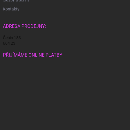
Služby a servis
s
Kontakty
u
ADRESA PRODEJNY:
Čebín 183
664 23
PŘIJÍMÁME ONLINE PLATBY