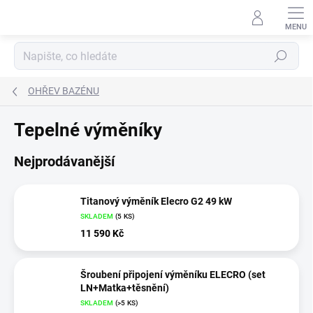
Přejít
na
obsah
Hledat
OHŘEV BAZÉNU
Tepelné výměníky
Nejprodávanější
Titanový výměník Elecro G2 49 kW
SKLADEM
(
5 KS
)
11 590 Kč
Šroubení připojení výměníku ELECRO (set
LN+Matka+těsnění)
SKLADEM
(
>5 KS
)