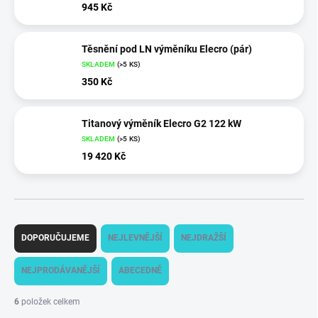
945 Kč
Těsnění pod LN výměníku Elecro (pár)
SKLADEM
(
>5 KS
)
350 Kč
Titanový výměník Elecro G2 122 kW
SKLADEM
(
>5 KS
)
19 420 Kč
Ř
a
DOPORUČUJEME
NEJLEVNĚJŠÍ
NEJDRAŽŠÍ
z
e
NEJPRODÁVANĚJŠÍ
ABECEDNĚ
n
í
6
položek celkem
p