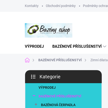
Přejít
Kontakty
Obchodní podmínky
Podmínky ochran
na
obsah
VÝPRODEJ
BAZÉNOVÉ PŘÍSLUŠENSTVÍ
Domů
BAZÉNOVÉ PŘÍSLUŠENSTVÍ
Zimní dilat
P
Kategorie
o
Přeskočit
s
kategorie
t
VÝPRODEJ
r
BAZÉNOVÉ PŘÍSLUŠENSTVÍ
a
n
BAZÉNOVÁ ČERPADLA