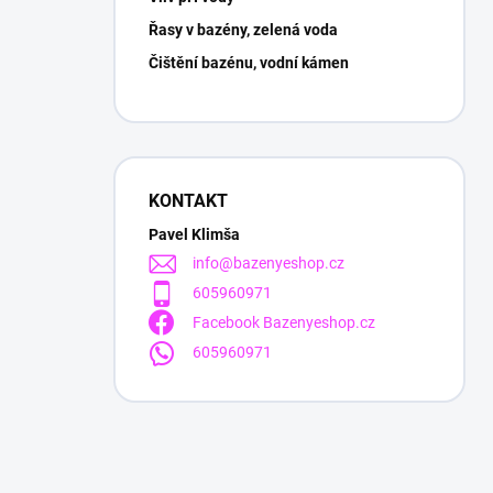
Řasy v bazény, zelená voda
Čištění bazénu, vodní kámen
KONTAKT
Pavel Klimša
info
@
bazenyeshop.cz
605960971
Facebook Bazenyeshop.cz
605960971