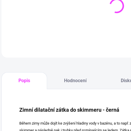
DETA
Popis
Hodnocení
Disk
Zimní dilatační zátka do skimmeru - černá
Během zimy může dojít ke zvýšení hladiny vody v bazénu, a to např. 
skimmer a následně pak i trubky před rozpínajícím se ledem. Zátka