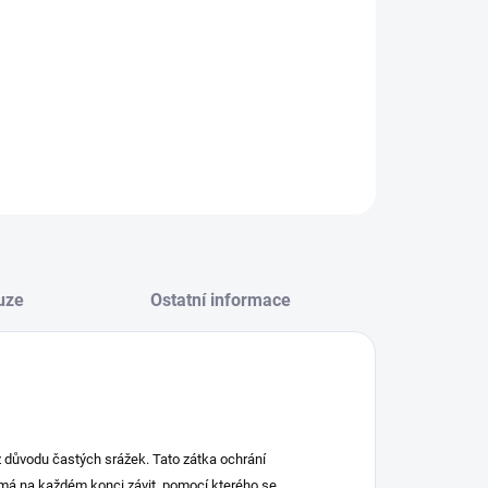
−
+
Přidat do košíku
ILNÍ INFORMACE
ZEPTAT SE
HLÍDAT
uze
Ostatní informace
z důvodu častých srážek. Tato zátka ochrání
 má na každém konci závit, pomocí kterého se