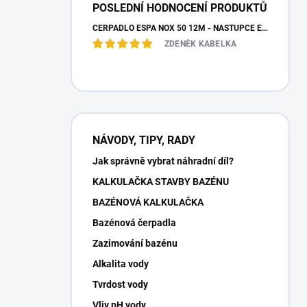
POSLEDNÍ HODNOCENÍ PRODUKTŮ
ČERPADLO ESPA NOX 50 12M - NÁSTUPCE ESPA IRIS
ZDENĚK KABELKA
NÁVODY, TIPY, RADY
Jak správně vybrat náhradní díl?
KALKULAČKA STAVBY BAZÉNU
BAZÉNOVÁ KALKULAČKA
Bazénová čerpadla
Zazimování bazénu
Alkalita vody
Tvrdost vody
Vliv pH vody