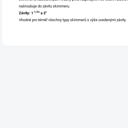
našroubuje do závitu skimmeru.
1/2
Závity: 1
" a 2"
Vhodné pro téměř všechny typy skimmerů s výše uvedenými závity.