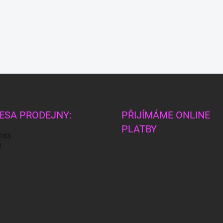
ESA PRODEJNY:
PŘIJÍMÁME ONLINE
PLATBY
 183
3