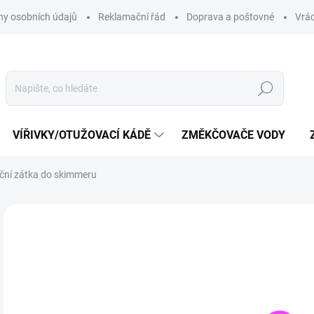
y osobních údajů
Reklamační řád
Doprava a poštovné
Vrác
Hledat
VÍŘIVKY/OTUŽOVACÍ KÁDĚ
ZMĚKČOVAČE VODY
ační zátka do skimmeru
Neohodnoceno
Podrobnosti hodnocení
ZNAČKA:
POOLTE
1
90 
Měr
SK
cena