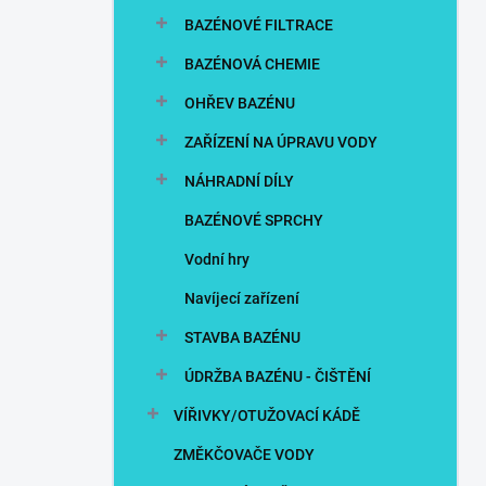
n
BAZÉNOVÉ FILTRACE
í
p
BAZÉNOVÁ CHEMIE
a
n
OHŘEV BAZÉNU
e
ZAŘÍZENÍ NA ÚPRAVU VODY
l
NÁHRADNÍ DÍLY
BAZÉNOVÉ SPRCHY
Vodní hry
Navíjecí zařízení
STAVBA BAZÉNU
ÚDRŽBA BAZÉNU - ČIŠTĚNÍ
VÍŘIVKY/OTUŽOVACÍ KÁDĚ
ZMĚKČOVAČE VODY