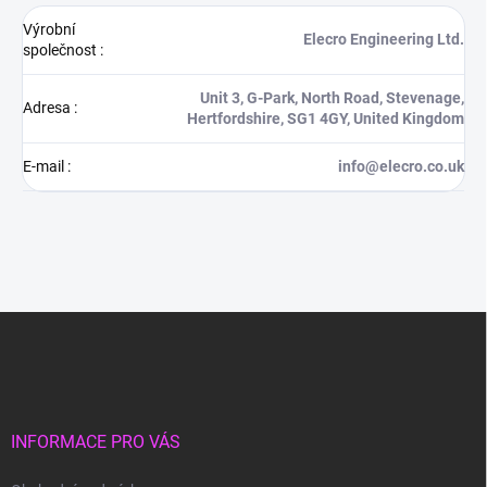
Výrobní
Elecro Engineering Ltd.
společnost
:
Unit 3, G-Park, North Road, Stevenage,
Adresa
:
Hertfordshire, SG1 4GY, United Kingdom
E-mail
:
info@elecro.co.uk
Z
á
p
a
t
í
INFORMACE PRO VÁS