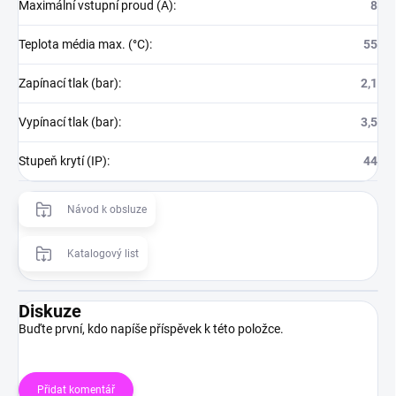
Maximální vstupní proud (A)
:
8
Teplota média max. (°C)
:
55
Zapínací tlak (bar)
:
2,1
Vypínací tlak (bar)
:
3,5
Stupeň krytí (IP)
:
44
Návod k obsluze
Katalogový list
Diskuze
Buďte první, kdo napíše příspěvek k této položce.
Přidat komentář