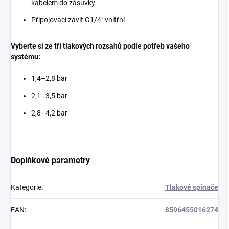
kabelem do zásuvky
Připojovací závit G1/4" vnitřní
Vyberte si ze tří tlakových rozsahů podle potřeb vašeho
systému:
1,4–2,8 bar
2,1–3,5 bar
2,8–4,2 bar
Doplňkové parametry
Kategorie
:
Tlakové spínače
EAN
:
8596455016274