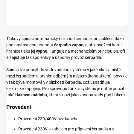
DETAILNÍ INFORMACE
ZEPTAT SE
HLÍDAT
Tlakový spínač automaticky řídí chod čerpadla: při poklesu tlaku
pod nastavenou hodnotu
čerpadlo zapne
, a při dosažení horní
hranice tlaku jej
vypne
. Funguje na mechanickém principu on/off
a zajišťuje tak spolehlivý a úsporný provoz čerpadla.
Spínač lze připojit do vodovodního systému v jakémkoliv místě
mezi čerpadlem a prvním odběrným místem (kohoutkem), obvykle
však bývá montován v blízkosti čerpadla, což usnadňuje
elektrické zapojení. Pro správnou funkci systému je nutné použít
také
tlakovou nádobu
, která slouží jako zásoba vody pod tlakem.
Provedení
Provedení 230/400V bez kabelu
Provedení 230V s kabelem pro připojení čerpadla a s