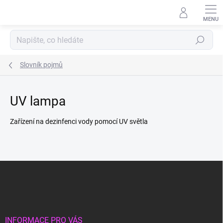
Přejít
na
obsah
Hledat
Slovník pojmů
UV lampa
Zařízení na dezinfenci vody pomocí UV světla
Z
á
p
a
t
í
INFORMACE PRO VÁS