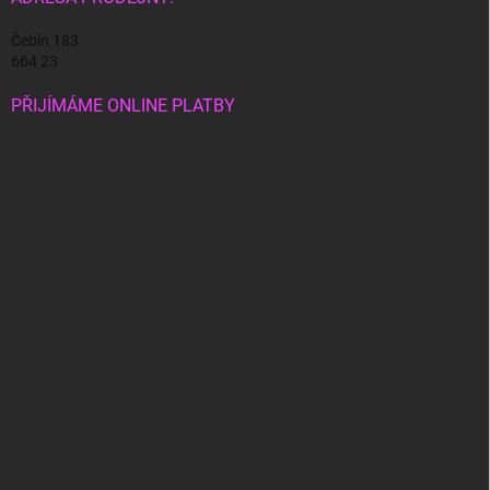
Čebín 183
664 23
PŘIJÍMÁME ONLINE PLATBY