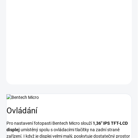
Noční přísvit s dosahem 15 metrů zajišťuje výbornou viditelnost i
za šera. Díky
širokému zornému poli o úhlu 84°
je schopna
snadno pokrýt sledovanou oblast. Hlavní výhodou této fotopasti
je její malá velikost, která umožňuje snadné skrytí.
Menu fotopasti
je k dispozici v češtině
, což usnadňuje ovládání.
Rychlost
spouště je pouhých 0,3 sekundy
a pro prohlížení fotografií a
videozáznamů je možné využít microSD kartu s maximální
kapacitou 32 GB.
DETAILNÍ INFORMACE
ZEPTAT SE
HLÍDAT
Ovládání
Pro nastavení fotopasti Bentech Micro slouží
1,36" IPS TFT-LCD
displej
umístěný spolu s ovládacími tlačítky na zadní straně
zařízení. I když je displej velmi malý, poskytuje dostatečný prostor