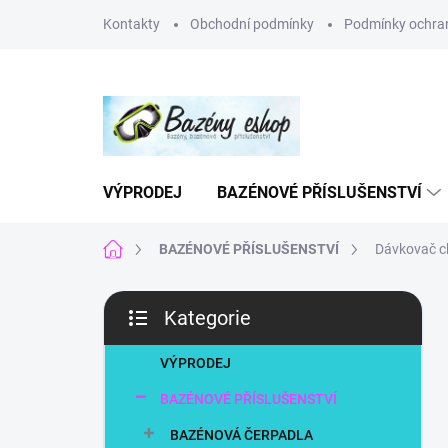
Přejít
Kontakty
Obchodní podmínky
Podmínky ochran
na
obsah
VÝPRODEJ
BAZÉNOVÉ PŘÍSLUŠENSTVÍ
Domů
BAZÉNOVÉ PŘÍSLUŠENSTVÍ
Dávkovač ch
P
Kategorie
o
Přeskočit
s
kategorie
t
VÝPRODEJ
r
BAZÉNOVÉ PŘÍSLUŠENSTVÍ
a
n
BAZÉNOVÁ ČERPADLA