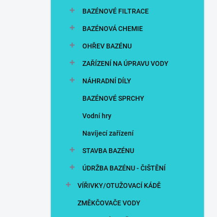
n
BAZÉNOVÉ FILTRACE
í
p
BAZÉNOVÁ CHEMIE
a
n
OHŘEV BAZÉNU
e
ZAŘÍZENÍ NA ÚPRAVU VODY
l
NÁHRADNÍ DÍLY
BAZÉNOVÉ SPRCHY
Vodní hry
Navíjecí zařízení
STAVBA BAZÉNU
ÚDRŽBA BAZÉNU - ČIŠTĚNÍ
VÍŘIVKY/OTUŽOVACÍ KÁDĚ
ZMĚKČOVAČE VODY