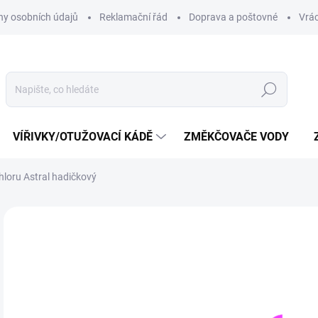
y osobních údajů
Reklamační řád
Doprava a poštovné
Vrác
Hledat
VÍŘIVKY/OTUŽOVACÍ KÁDĚ
ZMĚKČOVAČE VODY
loru Astral hadičkový
Neohodnoceno
Podrobnosti hodnocení
ZNAČKA:
ASTRAL
4
3 7
Měr
SK
cena