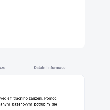
−
+
Přidat do košíku
ILNÍ INFORMACE
ZEPTAT SE
HLÍDAT
uze
Ostatní informace
vedle filtračního zařízení. Pomocí
lovaným bazénovým potrubím dle