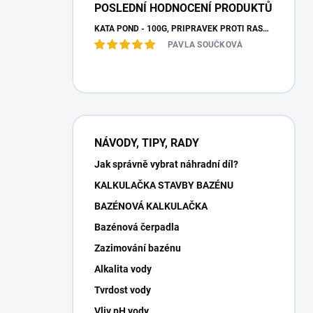
POSLEDNÍ HODNOCENÍ PRODUKTŮ
KATA POND - 100G, PŘÍPRAVEK PROTI ŘASÁM - PŘÍPRAVEK PROTI ŘASÁM
PAVLA SOUČKOVÁ
NÁVODY, TIPY, RADY
Jak správně vybrat náhradní díl?
KALKULAČKA STAVBY BAZÉNU
BAZÉNOVÁ KALKULAČKA
Bazénová čerpadla
Zazimování bazénu
Alkalita vody
Tvrdost vody
Vliv pH vody