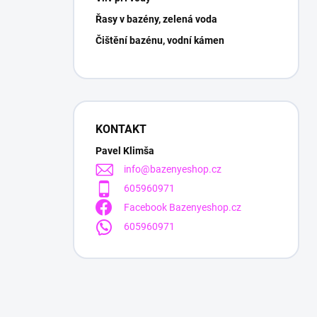
Řasy v bazény, zelená voda
Čištění bazénu, vodní kámen
KONTAKT
Pavel Klimša
info
@
bazenyeshop.cz
605960971
Facebook Bazenyeshop.cz
605960971