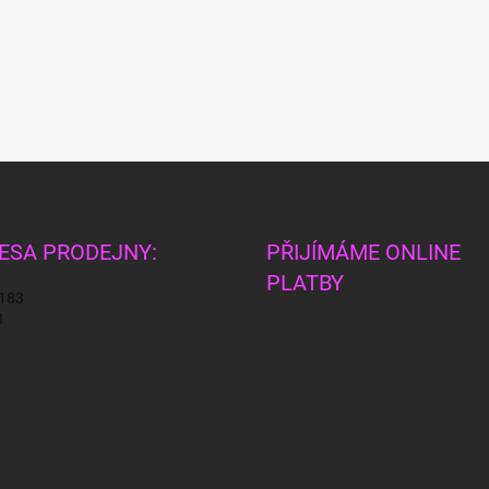
ESA PRODEJNY:
PŘIJÍMÁME ONLINE
PLATBY
 183
3