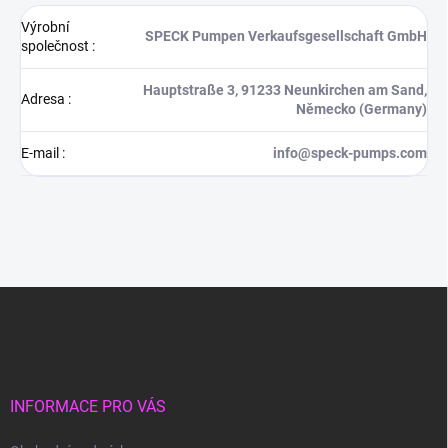
Výrobní
SPECK Pumpen Verkaufsgesellschaft GmbH
společnost
:
Hauptstraße 3, 91233 Neunkirchen am Sand,
Adresa
:
Německo (Germany)
E-mail
:
info@speck-pumps.com
Z
á
p
a
t
í
INFORMACE PRO VÁS