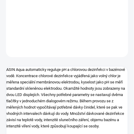
cena:
−
+
Přidat do košíku
DETAILNÍ INFORMACE
ZEPTAT SE
HLÍDAT
A
SIN Aqua automaticky reguluje pH a chlorovou dezinfekci v bazénové
vodě. Koncentrace chlorové dezinfekce vyjádřená jako volný chlor je
měřena speciální membránovou elektrodou, kyselost jako pH se měří
standardní skleněnou elektrodou. Okamžité hodnoty jsou zobrazeny na
dvou LED displejích. Všechny potřebné parametry se nastavují dvěma
tlačítky v jednoduchém dialogovém režimu. Během provozu se z
měřených hodnot vypočítávají potřebné dávky činidel, které se pak ve
vhodných intervalech dávkují do vody. Množství dávkované dezinfekce
závisí na teplotě vody, intenzitě slunečního záření, objemu bazénu a
intenzitě víření vody, které způsobují koupající se osoby.