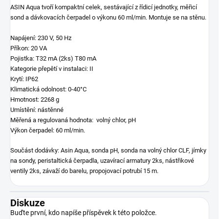
ASIN Aqua tvoří kompaktní celek, sestávající z řídicí jednotky, měřicí
sond a dávkovacích čerpadel o výkonu 60 ml/min. Montuje se na stěnu.
Napájení: 230 V, 50 Hz
Příkon: 20 VA
Pojistka: T32 mA (2ks) T80 mA
Kategorie přepětí v instalaci: II
Krytí: IP62
Klimatická odolnost: 0-40°C
Hmotnost: 2268 g
Umístění: nástěnné
Měřená a regulovaná hodnota: volný chlor, pH
Výkon čerpadel: 60 ml/min.
Součást dodávky: Asin Aqua, sonda pH, sonda na volný chlor CLF, jímky
na sondy, peristaltická čerpadla, uzavírací armatury 2ks, nástřikové
ventily 2ks, závaží do barelu, propojovací potrubí 15 m.
Diskuze
Buďte první, kdo napíše příspěvek k této položce.