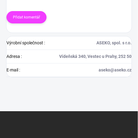
Přidat komentář
Výrobní společnost
:
ASEKO, spol. s r.o.
Adresa
:
Vídeňská 340, Vestec u Prahy, 252 50
E-mail
:
aseko@aseko.cz
Z
á
p
a