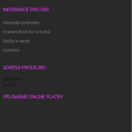
t
í
INFORMACE PRO VÁS
Obchodní podmínky
Vrácení zboží do 14-ti dnů
Služby a servis
Kontakty
ADRESA PRODEJNY:
Čebín 183
664 23
PŘIJÍMÁME ONLINE PLATBY