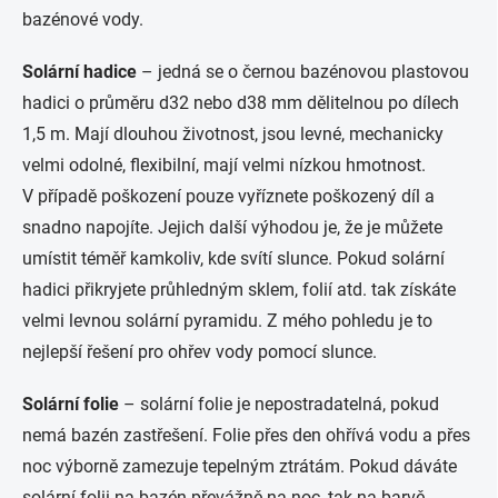
bazénové vody.
Solární hadice
– jedná se o černou bazénovou plastovou
hadici o průměru d32 nebo d38 mm dělitelnou po dílech
1,5 m. Mají dlouhou životnost, jsou levné, mechanicky
velmi odolné, flexibilní, mají velmi nízkou hmotnost.
V případě poškození pouze vyříznete poškozený díl a
snadno napojíte. Jejich další výhodou je, že je můžete
umístit téměř kamkoliv, kde svítí slunce. Pokud solární
hadici přikryjete průhledným sklem, folií atd. tak získáte
velmi levnou solární pyramidu. Z mého pohledu je to
nejlepší řešení pro ohřev vody pomocí slunce.
Solární folie
– solární folie je nepostradatelná, pokud
nemá bazén zastřešení. Folie přes den ohřívá vodu a přes
noc výborně zamezuje tepelným ztrátám. Pokud dáváte
solární folii na bazén převážně na noc, tak na barvě