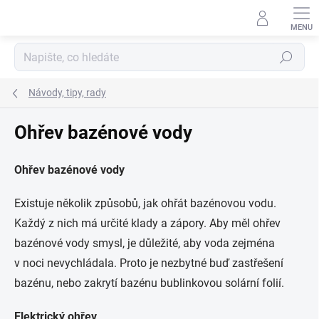
Přejít
na
obsah
Hledat
Návody, tipy, rady
Ohřev bazénové vody
Ohřev bazénové vody
Existuje několik způsobů, jak ohřát bazénovou vodu.
Každý z nich má určité klady a zápory. Aby měl ohřev
bazénové vody smysl, je důležité, aby voda zejména
v noci nevychládala. Proto je nezbytné buď zastřešení
bazénu, nebo zakrytí bazénu bublinkovou solární folií.
Elektrický ohřev