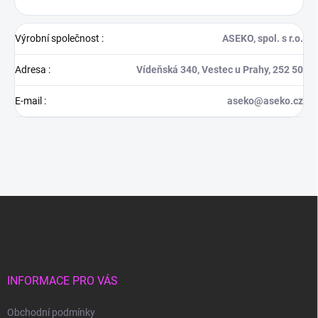
Výrobní společnost
:
ASEKO, spol. s r.o.
Adresa
:
Vídeňská 340, Vestec u Prahy, 252 50
E-mail
:
aseko@aseko.cz
Z
á
p
a
t
í
INFORMACE PRO VÁS
Obchodní podmínky