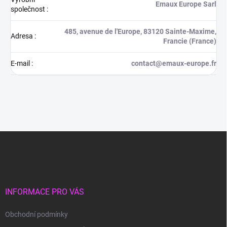
Emaux Europe Sarl
společnost
:
485, avenue de l'Europe, 83120 Sainte-Maxime,
Adresa
:
Francie (France)
E-mail
:
contact@emaux-europe.fr
Z
á
p
a
t
í
INFORMACE PRO VÁS
Obchodní podmínky