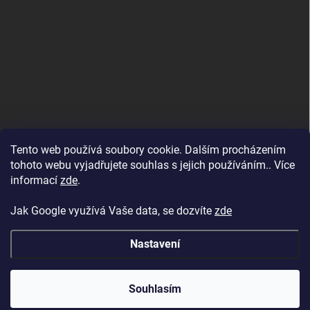
Tento web používá soubory cookie. Dalším procházením
tohoto webu vyjadřujete souhlas s jejich používáním.. Více
informací
zde
.
Jak Google využívá Vaše data, se dozvíte
zde
Nastavení
Copyright 2026
BAZENYESHOP.CZ
. Všechna práva vyhrazena.
Souhlasím
Vytvořil Shoptet