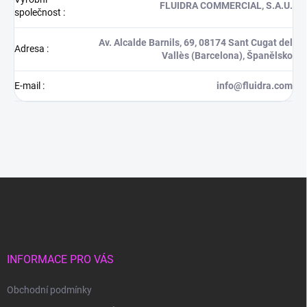
FLUIDRA COMMERCIAL, S.A.U.
společnost
:
Av. Alcalde Barnils, 69, 08174 Sant Cugat del
Adresa
:
Vallès (Barcelona), Španělsko
E-mail
:
info@fluidra.com
Z
á
p
a
t
í
INFORMACE PRO VÁS
Obchodní podmínky