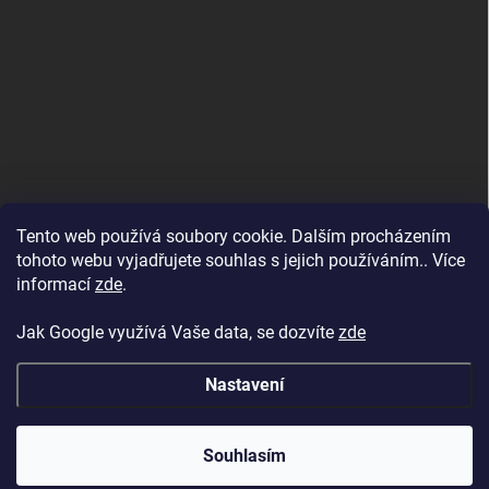
Tento web používá soubory cookie. Dalším procházením
tohoto webu vyjadřujete souhlas s jejich používáním.. Více
informací
zde
.
Jak Google využívá Vaše data, se dozvíte
zde
Nastavení
Copyright 2026
BAZENYESHOP.CZ
. Všechna práva vyhrazena.
Souhlasím
Vytvořil Shoptet