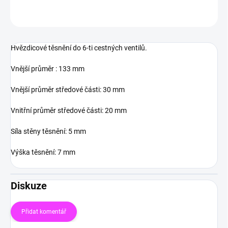
ZEPTAT SE
HLÍDAT
Hvězdicové těsnění do 6-ti cestných ventilů.
Vnější průměr : 133 mm
Vnější průměr středové části: 30 mm
Vnitřní průměr středové části: 20 mm
Síla stěny těsnění: 5 mm
Výška těsnění: 7 mm
Diskuze
Přidat komentář
V