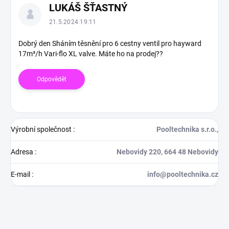
LUKÁŠ ŠŤASTNÝ
ý
p
21.5.2024 19:11
i
s
Dobrý den Sháním těsnění pro 6 cestny ventil pro hayward
17m³/h Vari-flo XL valve. Máte ho na prodej??
d
i
s
Odpovědět
k
u
z
í
Výrobní společnost
:
Pooltechnika s.r.o.,
Adresa
:
Nebovidy 220, 664 48 Nebovidy
E-mail
:
info@pooltechnika.cz