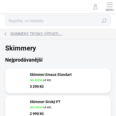
Přejít
na
obsah
Hledat
SKIMMERY, TRYSKY, VÝPUSTI....
Skimmery
Nejprodávanější
Skimmer Emaux Standart
SKLADEM
(
>5 KS
)
3 290 Kč
Skimmer široký PT
SKLADEM
(
>5 KS
)
2 990 Kč