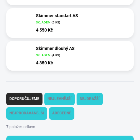
Skimmer standart AS
SKLADEM
(
5 KS
)
4 550 Kč
Skimmer dlouhý AS
SKLADEM
(
4 KS
)
4 350 Kč
Ř
a
DOPORUČUJEME
NEJLEVNĚJŠÍ
NEJDRAŽŠÍ
z
e
NEJPRODÁVANĚJŠÍ
ABECEDNĚ
n
í
7
položek celkem
p
r