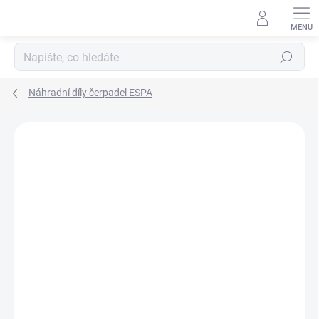
Přejít
na
obsah
Hledat
Náhradní díly čerpadel ESPA
Podrobnosti hodnocení
Neohodnoceno
ZNAČKA:
ESPA