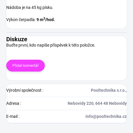
Nádoba je na 45 kg písku.
3
Výkon čerpadla:
9 m
/hod.
Diskuze
Buďte první, kdo napíše příspěvek k této položce.
Přidat komentář
Výrobní společnost
:
Pooltechnika s.r.o.,
Adresa
:
Nebovidy 220, 664 48 Nebovidy
E-mail
:
info@pooltechnika.cz