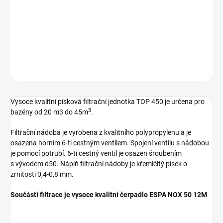
−
+
Přidat do košíku
DETAILNÍ INFORMACE
ZEPTAT SE
HLÍDAT
Vysoce kvalitní písková filtrační jednotka TOP 450 je určena pro
3
bazény od 20 m3 do 45m
.
Filtrační nádoba je vyrobena z kvalitního polypropylenu a je
osazena horním 6-ti cestným ventilem. Spojení ventilu s nádobou
je pomocí potrubí. 6-ti cestný ventil je osazen šroubením
s vývodem d50. Náplň filtrační nádoby je křemičitý písek o
zrnitosti 0,4-0,8 mm.
Součástí filtrace je vysoce kvalitní čerpadlo ESPA NOX 50 12M