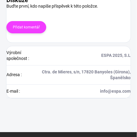
Diskuze
Buďte první, kdo napíše příspěvek k této položce.
Přidat komentář
Výrobní
ESPA 2025, S.L
společnost
:
Ctra. de Mieres, s/n, 17820 Banyoles (Girona),
Adresa
:
Španělsko
E-mail
:
info@espa.com
Z