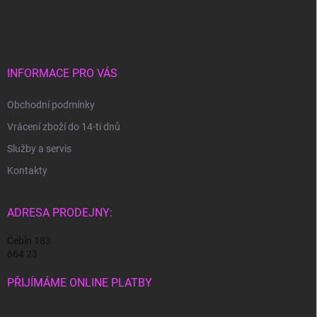
á
p
a
t
í
INFORMACE PRO VÁS
Obchodní podmínky
Vrácení zboží do 14-ti dnů
Služby a servis
Kontakty
ADRESA PRODEJNY:
Čebín 183
664 23
PŘIJÍMÁME ONLINE PLATBY