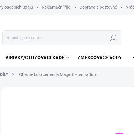
y osobních údajů
Reklamační řád
Doprava a poštovné
Vrác
Hledat
VÍŘIVKY/OTUŽOVACÍ KÁDĚ
ZMĚKČOVAČE VODY
DÍLY
Oběžné kolo čerpadla Magic 8 - náhradní díl
Neohodnoceno
Podrobnosti hodnocení
ZNAČKA:
SPECK 
7
620
Měr
VY
cena