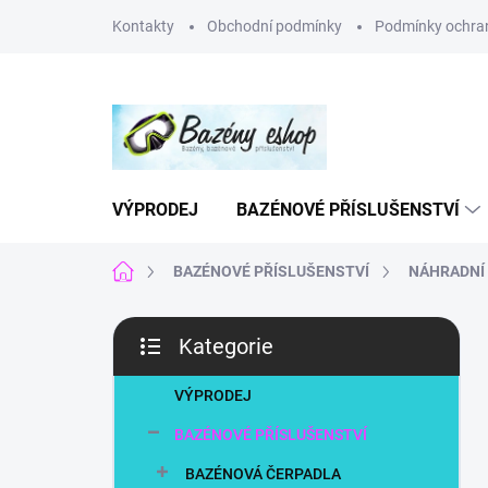
Přejít
Kontakty
Obchodní podmínky
Podmínky ochran
na
obsah
VÝPRODEJ
BAZÉNOVÉ PŘÍSLUŠENSTVÍ
Domů
BAZÉNOVÉ PŘÍSLUŠENSTVÍ
NÁHRADNÍ 
P
Kategorie
o
Přeskočit
s
kategorie
t
VÝPRODEJ
r
BAZÉNOVÉ PŘÍSLUŠENSTVÍ
a
n
BAZÉNOVÁ ČERPADLA