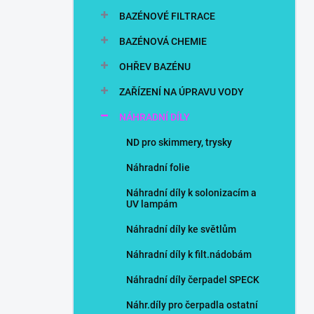
n
BAZÉNOVÉ FILTRACE
í
p
BAZÉNOVÁ CHEMIE
a
n
OHŘEV BAZÉNU
e
ZAŘÍZENÍ NA ÚPRAVU VODY
l
NÁHRADNÍ DÍLY
ND pro skimmery, trysky
Náhradní folie
Náhradní díly k solonizacím a
UV lampám
Náhradní díly ke světlům
Náhradní díly k filt.nádobám
Náhradní díly čerpadel SPECK
Náhr.díly pro čerpadla ostatní