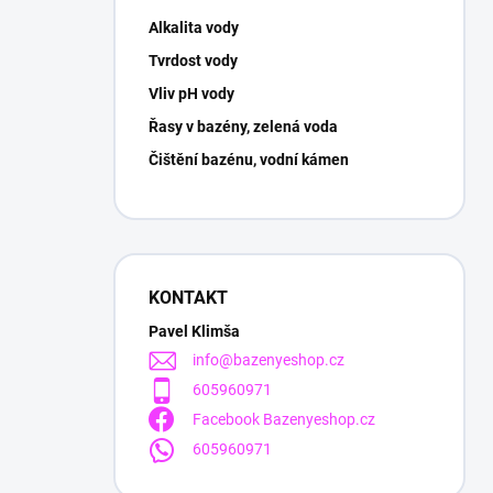
Alkalita vody
Tvrdost vody
Vliv pH vody
Řasy v bazény, zelená voda
Čištění bazénu, vodní kámen
KONTAKT
Pavel Klimša
info
@
bazenyeshop.cz
605960971
Facebook Bazenyeshop.cz
605960971