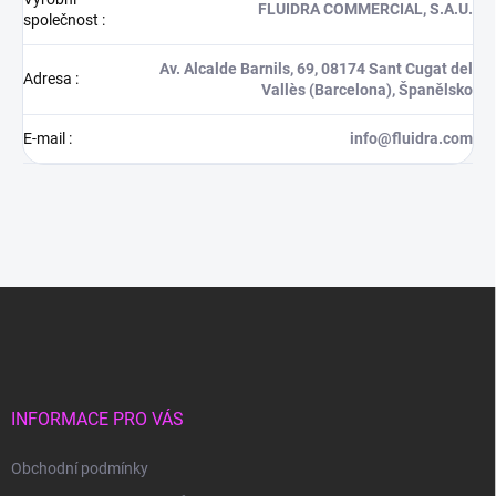
FLUIDRA COMMERCIAL, S.A.U.
společnost
:
Av. Alcalde Barnils, 69, 08174 Sant Cugat del
Adresa
:
Vallès (Barcelona), Španělsko
E-mail
:
info@fluidra.com
Z
á
p
a
t
í
INFORMACE PRO VÁS
Obchodní podmínky