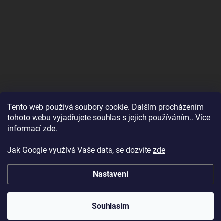
Tento web používá soubory cookie. Dalším procházením
tohoto webu vyjadřujete souhlas s jejich používáním.. Více
informací
zde
.
Jak Google využívá Vaše data, se dozvíte
zde
Nastavení
Copyright 2026
BAZENYESHOP.CZ
. Všechna práva vyhrazena.
Souhlasím
Vytvořil Shoptet