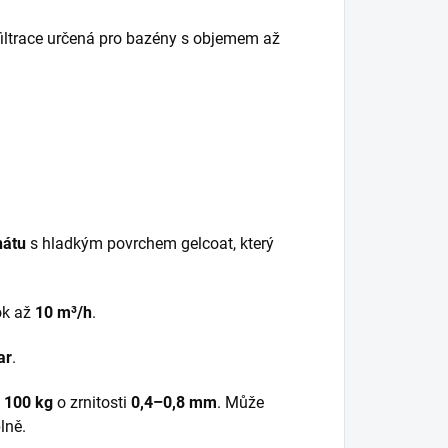
filtrace určená pro bazény s objemem až
nátu
s hladkým povrchem gelcoat, který
ok až
10 m³/h
.
ar
.
e
100 kg
o zrnitosti
0,4–0,8 mm
. Může
lně.