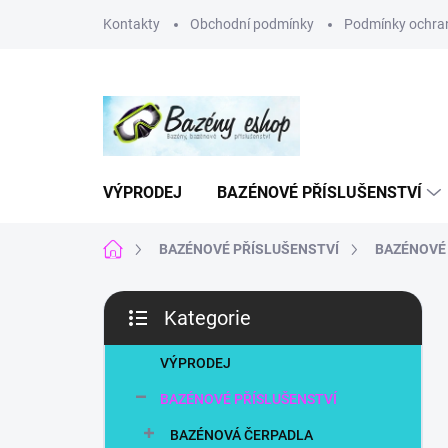
Přejít
Kontakty
Obchodní podmínky
Podmínky ochran
na
obsah
VÝPRODEJ
BAZÉNOVÉ PŘÍSLUŠENSTVÍ
Domů
BAZÉNOVÉ PŘÍSLUŠENSTVÍ
BAZÉNOVÉ 
P
Kategorie
o
Přeskočit
s
kategorie
t
VÝPRODEJ
r
BAZÉNOVÉ PŘÍSLUŠENSTVÍ
a
n
BAZÉNOVÁ ČERPADLA