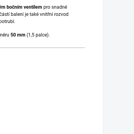
ým bočním ventilem
pro snadné
ástí balení je také vnitřní rozvod
potrubí.
ůměru
50 mm
(1,5 palce).