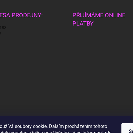
ESA PRODEJNY:
PŘIJÍMÁME ONLINE
PLATBY
 183
3
oužívá soubory cookie. Dalším procházením tohoto
S
jete souhlas s jejich používáním.. Více informací
zde
.