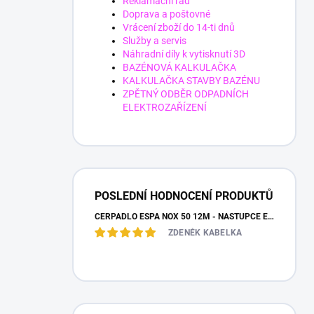
Reklamační řád
Doprava a poštovné
Vrácení zboží do 14-ti dnů
Služby a servis
Náhradní díly k vytisknutí 3D
BAZÉNOVÁ KALKULAČKA
KALKULAČKA STAVBY BAZÉNU
ZPĚTNÝ ODBĚR ODPADNÍCH
ELEKTROZAŘÍZENÍ
POSLEDNÍ HODNOCENÍ PRODUKTŮ
ČERPADLO ESPA NOX 50 12M - NÁSTUPCE ESPA IRIS
ZDENĚK KABELKA