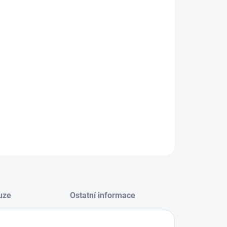
−
+
Přidat do košíku
ILNÍ INFORMACE
ZEPTAT SE
HLÍDAT
uze
Ostatní informace