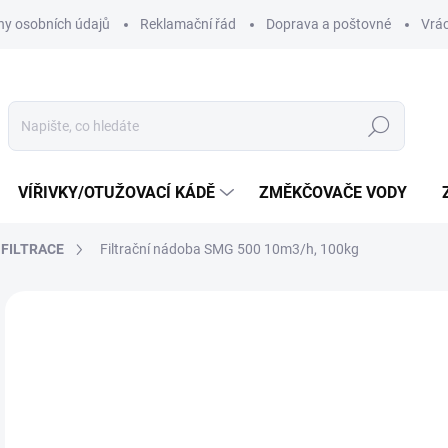
y osobních údajů
Reklamační řád
Doprava a poštovné
Vrác
Hledat
VÍŘIVKY/OTUŽOVACÍ KÁDĚ
ZMĚKČOVAČE VODY
FILTRACE
Filtrační nádoba SMG 500 10m3/h, 100kg
Neohodnoceno
Podrobnosti hodnocení
ZNAČKA:
EMAUX
1
12 
Měr
SK
cena