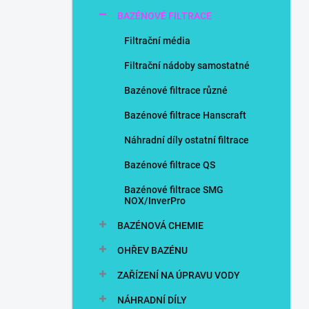
n
BAZÉNOVÉ FILTRACE
í
p
Filtrační média
a
n
Filtrační nádoby samostatné
e
Bazénové filtrace různé
l
Bazénové filtrace Hanscraft
Náhradní díly ostatní filtrace
Bazénové filtrace QS
Bazénové filtrace SMG
NOX/InverPro
BAZÉNOVÁ CHEMIE
OHŘEV BAZÉNU
ZAŘÍZENÍ NA ÚPRAVU VODY
NÁHRADNÍ DÍLY