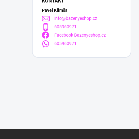
KONTAKT
Pavel Klimša
info
@
bazenyeshop.cz
605960971
Facebook Bazenyeshop.cz
605960971
Z