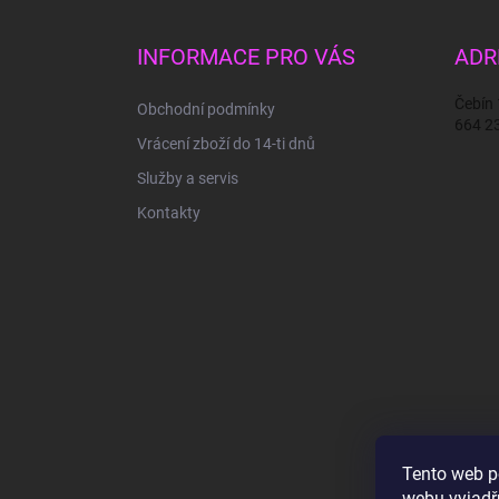
á
p
a
INFORMACE PRO VÁS
ADR
t
í
Čebín
Obchodní podmínky
664 2
Vrácení zboží do 14-ti dnů
Služby a servis
Kontakty
Tento web p
webu vyjadřu