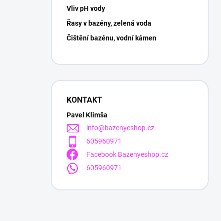
Vliv pH vody
Řasy v bazény, zelená voda
Čištění bazénu, vodní kámen
KONTAKT
Pavel Klimša
info
@
bazenyeshop.cz
605960971
Facebook Bazenyeshop.cz
605960971