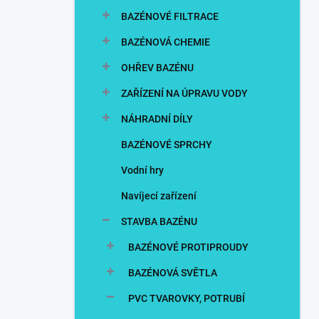
n
BAZÉNOVÉ FILTRACE
í
p
BAZÉNOVÁ CHEMIE
a
n
OHŘEV BAZÉNU
e
ZAŘÍZENÍ NA ÚPRAVU VODY
l
NÁHRADNÍ DÍLY
BAZÉNOVÉ SPRCHY
Vodní hry
Navíjecí zařízení
STAVBA BAZÉNU
BAZÉNOVÉ PROTIPROUDY
BAZÉNOVÁ SVĚTLA
PVC TVAROVKY, POTRUBÍ