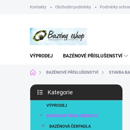
Přejít
Kontakty
Obchodní podmínky
Podmínky ochran
na
obsah
VÝPRODEJ
BAZÉNOVÉ PŘÍSLUŠENSTVÍ
Domů
BAZÉNOVÉ PŘÍSLUŠENSTVÍ
STAVBA B
P
Kategorie
o
Přeskočit
s
kategorie
t
VÝPRODEJ
r
BAZÉNOVÉ PŘÍSLUŠENSTVÍ
a
n
BAZÉNOVÁ ČERPADLA