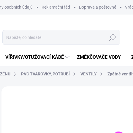
y osobních údajů
Reklamační řád
Doprava a poštovné
Vrác
Hledat
VÍŘIVKY/OTUŽOVACÍ KÁDĚ
ZMĚKČOVAČE VODY
AZÉNU
PVC TVAROVKY, POTRUBÍ
VENTILY
Zpětné ventil
Neohodnoceno
Podrobnosti hodnocení
ZNAČKA:
PLIMEX
1
1 6
Měr
SKL
cena