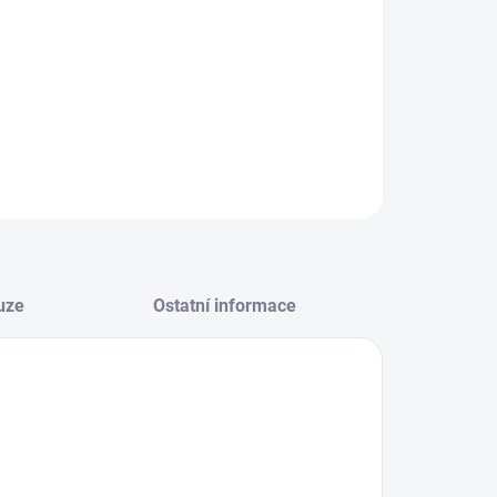
−
+
Přidat do košíku
ILNÍ INFORMACE
ZEPTAT SE
HLÍDAT
uze
Ostatní informace