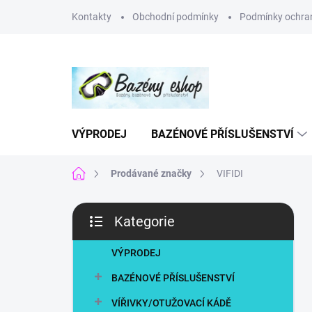
Přejít
Kontakty
Obchodní podmínky
Podmínky ochran
na
obsah
VÝPRODEJ
BAZÉNOVÉ PŘÍSLUŠENSTVÍ
Domů
Prodávané značky
VIFIDI
P
Kategorie
o
Přeskočit
s
kategorie
t
VÝPRODEJ
r
BAZÉNOVÉ PŘÍSLUŠENSTVÍ
a
n
VÍŘIVKY/OTUŽOVACÍ KÁDĚ