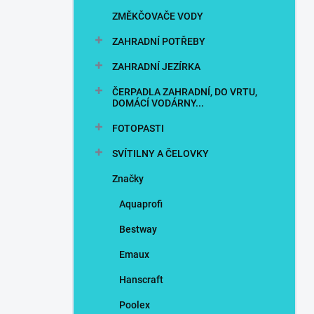
n
ZMĚKČOVAČE VODY
í
p
ZAHRADNÍ POTŘEBY
a
n
ZAHRADNÍ JEZÍRKA
e
ČERPADLA ZAHRADNÍ, DO VRTU,
l
DOMÁCÍ VODÁRNY...
FOTOPASTI
SVÍTILNY A ČELOVKY
Značky
Aquaprofi
Bestway
Emaux
Hanscraft
Poolex