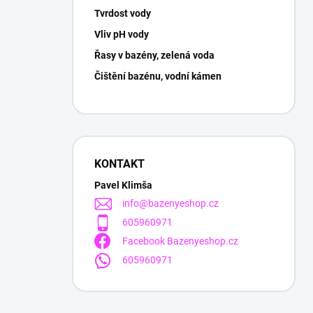
Tvrdost vody
Vliv pH vody
Řasy v bazény, zelená voda
Čištění bazénu, vodní kámen
KONTAKT
Pavel Klimša
info
@
bazenyeshop.cz
605960971
Facebook Bazenyeshop.cz
605960971