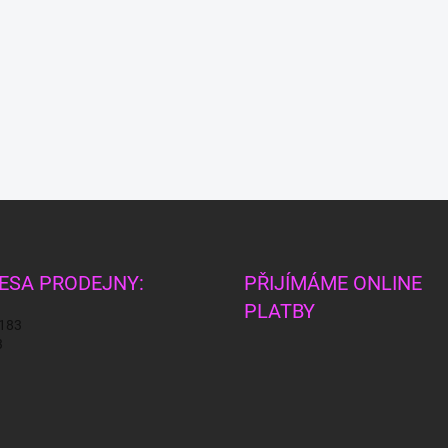
ESA PRODEJNY:
PŘIJÍMÁME ONLINE
PLATBY
 183
3