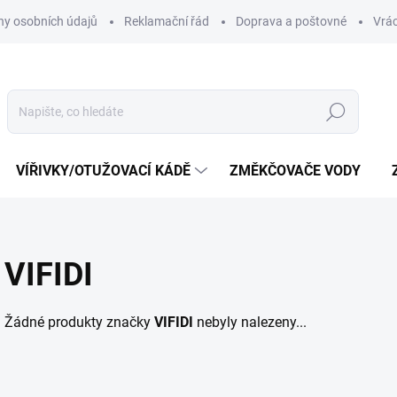
y osobních údajů
Reklamační řád
Doprava a poštovné
Vrác
Hledat
VÍŘIVKY/OTUŽOVACÍ KÁDĚ
ZMĚKČOVAČE VODY
VIFIDI
Žádné produkty značky
VIFIDI
nebyly nalezeny...