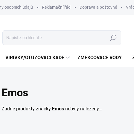
y osobních údajů
Reklamační řád
Doprava a poštovné
Vrác
Hledat
VÍŘIVKY/OTUŽOVACÍ KÁDĚ
ZMĚKČOVAČE VODY
Emos
Žádné produkty značky
Emos
nebyly nalezeny...