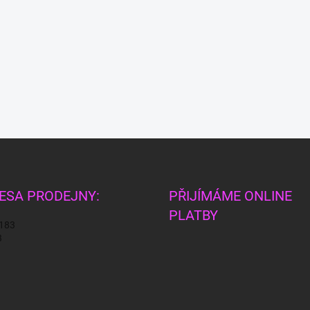
ESA PRODEJNY:
PŘIJÍMÁME ONLINE
PLATBY
 183
3