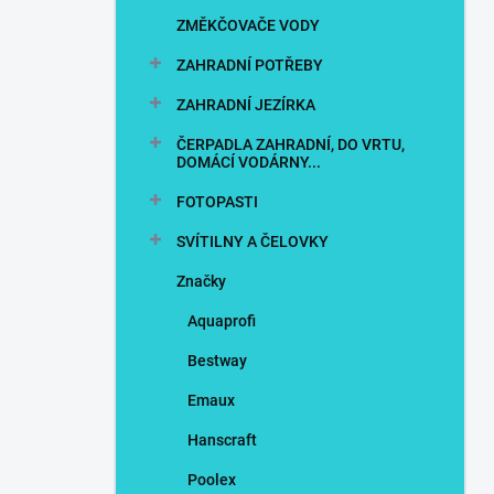
n
ZMĚKČOVAČE VODY
í
p
ZAHRADNÍ POTŘEBY
a
n
ZAHRADNÍ JEZÍRKA
e
ČERPADLA ZAHRADNÍ, DO VRTU,
l
DOMÁCÍ VODÁRNY...
FOTOPASTI
SVÍTILNY A ČELOVKY
Značky
Aquaprofi
Bestway
Emaux
Hanscraft
Poolex