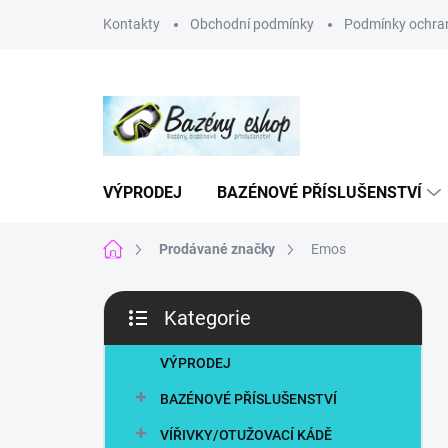
Přejít
Kontakty
Obchodní podmínky
Podmínky ochran
na
obsah
VÝPRODEJ
BAZÉNOVÉ PŘÍSLUŠENSTVÍ
Domů
Prodávané značky
Emos
P
Kategorie
o
Přeskočit
s
kategorie
t
VÝPRODEJ
r
BAZÉNOVÉ PŘÍSLUŠENSTVÍ
a
n
VÍŘIVKY/OTUŽOVACÍ KÁDĚ