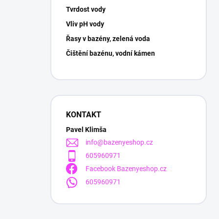
Tvrdost vody
Vliv pH vody
Řasy v bazény, zelená voda
Čištění bazénu, vodní kámen
KONTAKT
Pavel Klimša
info
@
bazenyeshop.cz
605960971
Facebook Bazenyeshop.cz
605960971