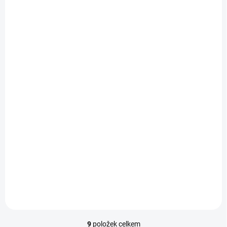
SKLADEM
(
>5 KS
)
Spínací skříňka
protiproudu 6-10A,
400V
4 830 Kč
/ ks
3 992 Kč bez DPH
Do košíku
9
položek celkem