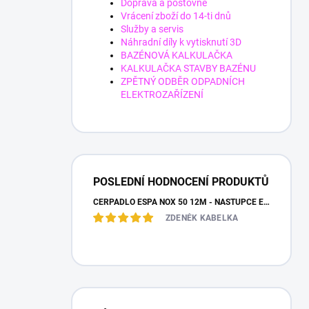
Doprava a poštovné
Vrácení zboží do 14-ti dnů
Služby a servis
Náhradní díly k vytisknutí 3D
BAZÉNOVÁ KALKULAČKA
KALKULAČKA STAVBY BAZÉNU
ZPĚTNÝ ODBĚR ODPADNÍCH
ELEKTROZAŘÍZENÍ
POSLEDNÍ HODNOCENÍ PRODUKTŮ
ČERPADLO ESPA NOX 50 12M - NÁSTUPCE ESPA IRIS
ZDENĚK KABELKA