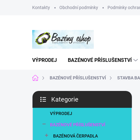
Přejít
Kontakty
Obchodní podmínky
Podmínky ochran
na
obsah
VÝPRODEJ
BAZÉNOVÉ PŘÍSLUŠENSTVÍ
Domů
BAZÉNOVÉ PŘÍSLUŠENSTVÍ
STAVBA B
P
Kategorie
o
Přeskočit
s
kategorie
t
VÝPRODEJ
r
BAZÉNOVÉ PŘÍSLUŠENSTVÍ
a
n
BAZÉNOVÁ ČERPADLA