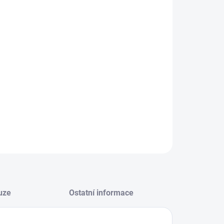
−
+
Přidat do košíku
ILNÍ INFORMACE
ZEPTAT SE
HLÍDAT
uze
Ostatní informace