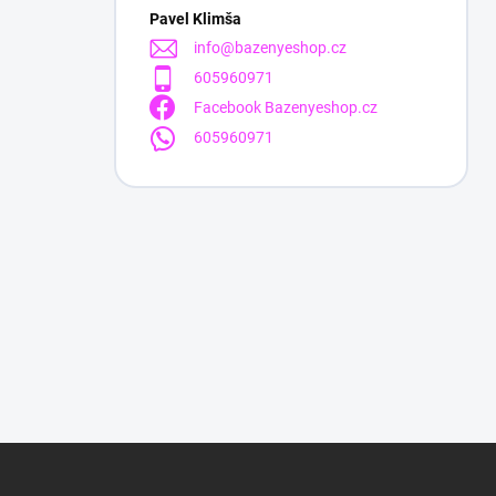
Pavel Klimša
info
@
bazenyeshop.cz
605960971
Facebook Bazenyeshop.cz
605960971
Z
á