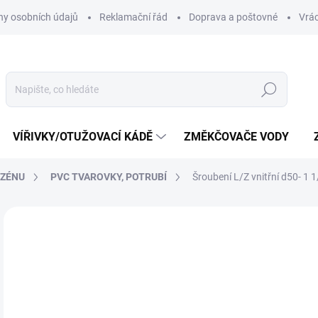
y osobních údajů
Reklamační řád
Doprava a poštovné
Vrác
Hledat
VÍŘIVKY/OTUŽOVACÍ KÁDĚ
ZMĚKČOVAČE VODY
AZÉNU
PVC TVAROVKY, POTRUBÍ
Šroubení L/Z vnitřní d50- 1 1
Neohodnoceno
Podrobnosti hodnocení
ZNAČKA:
PLIMEX
1
161
Měr
SK
cena