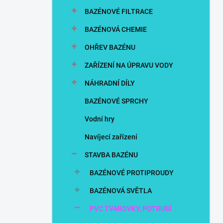
n
BAZÉNOVÉ FILTRACE
í
p
BAZÉNOVÁ CHEMIE
a
n
OHŘEV BAZÉNU
e
ZAŘÍZENÍ NA ÚPRAVU VODY
l
NÁHRADNÍ DÍLY
BAZÉNOVÉ SPRCHY
Vodní hry
Navíjecí zařízení
STAVBA BAZÉNU
BAZÉNOVÉ PROTIPROUDY
BAZÉNOVÁ SVĚTLA
PVC TVAROVKY, POTRUBÍ