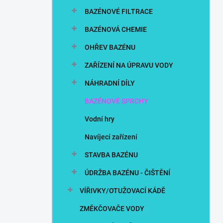
n
BAZÉNOVÉ FILTRACE
í
p
BAZÉNOVÁ CHEMIE
a
n
OHŘEV BAZÉNU
e
ZAŘÍZENÍ NA ÚPRAVU VODY
l
NÁHRADNÍ DÍLY
BAZÉNOVÉ SPRCHY
Vodní hry
Navíjecí zařízení
STAVBA BAZÉNU
ÚDRŽBA BAZÉNU - ČIŠTĚNÍ
VÍŘIVKY/OTUŽOVACÍ KÁDĚ
ZMĚKČOVAČE VODY