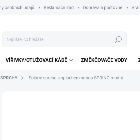
y osobních údajů
Reklamační řád
Doprava a poštovné
Vrác
Hledat
VÍŘIVKY/OTUŽOVACÍ KÁDĚ
ZMĚKČOVAČE VODY
 SPRCHY
Solární sprcha s oplachem nohou SPRING modrá
Neohodnoceno
Podrobnosti hodnocení
1
13 
Měr
VY
cena