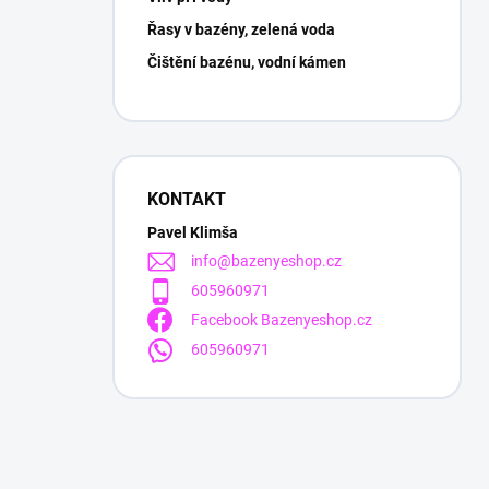
Řasy v bazény, zelená voda
Čištění bazénu, vodní kámen
KONTAKT
Pavel Klimša
info
@
bazenyeshop.cz
605960971
Facebook Bazenyeshop.cz
605960971