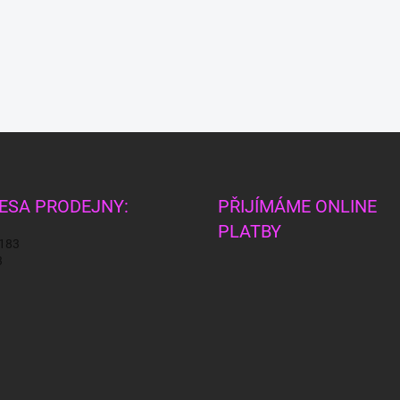
ESA PRODEJNY:
PŘIJÍMÁME ONLINE
PLATBY
 183
3