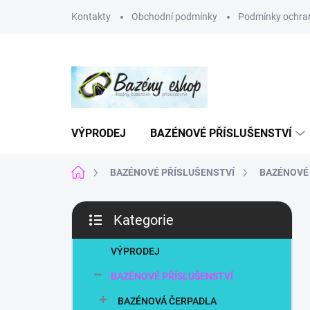
Přejít
Kontakty
Obchodní podmínky
Podmínky ochran
na
obsah
VÝPRODEJ
BAZÉNOVÉ PŘÍSLUŠENSTVÍ
Domů
BAZÉNOVÉ PŘÍSLUŠENSTVÍ
BAZÉNOVÉ
P
Kategorie
o
Přeskočit
s
kategorie
t
VÝPRODEJ
r
BAZÉNOVÉ PŘÍSLUŠENSTVÍ
a
n
BAZÉNOVÁ ČERPADLA