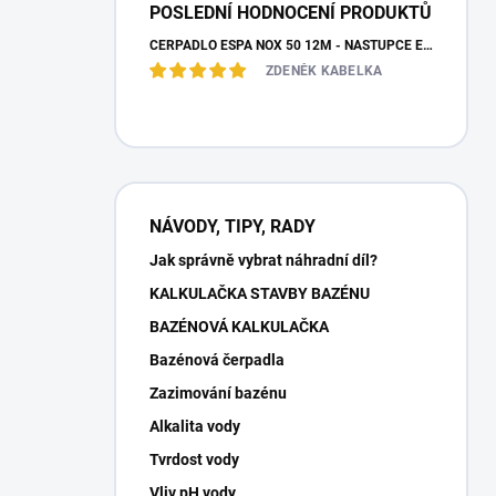
POSLEDNÍ HODNOCENÍ PRODUKTŮ
ČERPADLO ESPA NOX 50 12M - NÁSTUPCE ESPA IRIS
ZDENĚK KABELKA
NÁVODY, TIPY, RADY
Jak správně vybrat náhradní díl?
KALKULAČKA STAVBY BAZÉNU
BAZÉNOVÁ KALKULAČKA
Bazénová čerpadla
Zazimování bazénu
Alkalita vody
Tvrdost vody
Vliv pH vody