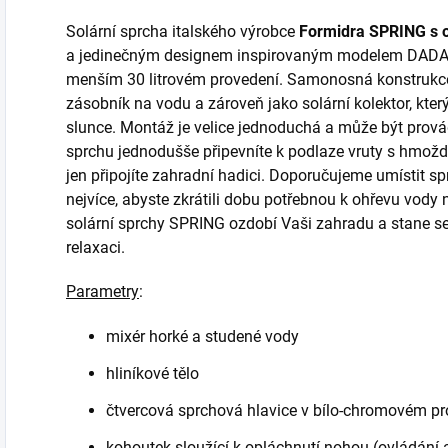
Solární sprcha italského výrobce
Formidra SPRING s 
a jedinečným designem inspirovaným modelem DADA. Je
menším 30 litrovém provedení. Samonosná konstrukce
zásobník na vodu a zároveň jako solární kolektor, kter
slunce. Montáž je velice jednoduchá a může být prov
sprchu jednodušše připevníte k podlaze vruty s hmoždi
jen připojíte zahradní hadici. Doporučujeme umístit sp
nejvíce, abyste zkrátili dobu potřebnou k ohřevu vod
solární sprchy SPRING ozdobí Vaši zahradu a stane 
relaxaci.
Parametry
:
mixér horké a studené vody
hliníkové tělo
čtvercová sprchová hlavice v bílo-chromovém p
kohoutek sloužící k opláchnutí nohou (ovládání