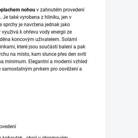
oplachem nohou
v zahnutém provedení
 také vyrobena z hliníku, jen v
 sprchy je navržena jednak jako
ý využívá k ohřevu vody energii ze
áděna koncovým uživatelem. Solární
nkami, které jsou součástí balení a pak
rchu na místo, kam slunce přes den svítí
y na minimum. Elegantní a moderní vzhled
se samostatným prvkem pro osvěžení a
rovedení
 a kohoutek - obojí v chromovém