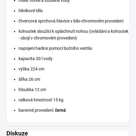
mixér horké a studené vody
hliníkové tělo
čtvercová sprchová hlavice v bílo-chromovém provedení
kohoutek sloužící k opláchnutí nohou (ovládání a kohoutek
- obojí v chromovém provedení)
napojení hadice pomocí bočního ventilu
kapacita 30 l vody
výška 224 cm
šířka 26 cm
hloubka 12 cm
celková hmotnost 15 kg
barevné provedení:
černá
Diskuze