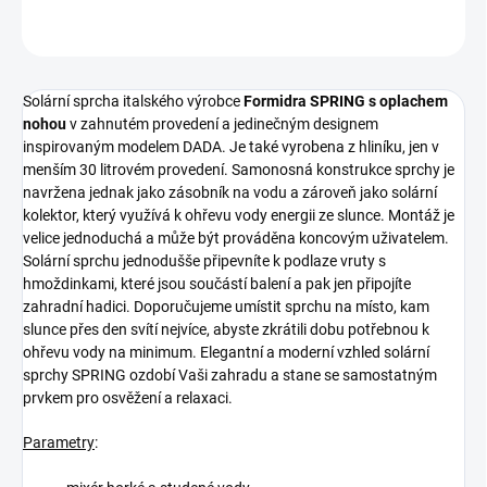
ZEPTAT SE
HLÍDAT
Solární sprcha italského výrobce
Formidra SPRING s oplachem
nohou
v zahnutém provedení a jedinečným designem
inspirovaným modelem DADA. Je také vyrobena z hliníku, jen v
menším 30 litrovém provedení. Samonosná konstrukce sprchy je
navržena jednak jako zásobník na vodu a zároveň jako solární
kolektor, který využívá k ohřevu vody energii ze slunce. Montáž je
velice jednoduchá a může být prováděna koncovým uživatelem.
Solární sprchu jednodušše připevníte k podlaze vruty s
hmoždinkami, které jsou součástí balení a pak jen připojíte
zahradní hadici. Doporučujeme umístit sprchu na místo, kam
slunce přes den svítí nejvíce, abyste zkrátili dobu potřebnou k
ohřevu vody na minimum. Elegantní a moderní vzhled solární
sprchy SPRING ozdobí Vaši zahradu a stane se samostatným
prvkem pro osvěžení a relaxaci.
Parametry
: