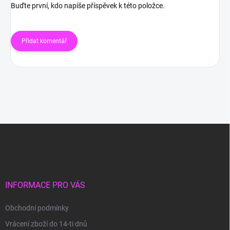
Buďte první, kdo napíše příspěvek k této položce.
Přidat komentář
Z
á
p
a
t
í
INFORMACE PRO VÁS
Obchodní podmínky
Vrácení zboží do 14-ti dnů