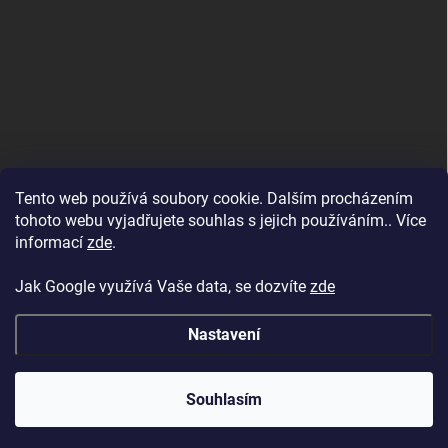
Tento web používá soubory cookie. Dalším procházením
tohoto webu vyjadřujete souhlas s jejich používáním.. Více
informací
zde
.
Jak Google využívá Vaše data, se dozvíte
zde
Nastavení
Copyright 2026
BAZENYESHOP.CZ
. Všechna práva vyhrazena.
Souhlasím
Vytvořil Shoptet