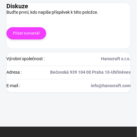
Diskuze
Buďte první, kdo napíše příspěvek k této položce.
Přidat komentář
Výrobní společnost
:
Hanscraft s.r.o.
Adresa
:
Bečovská 939 104 00 Praha 10-Uhříněves
E-mail
:
info@hanscraft.com
Z
á