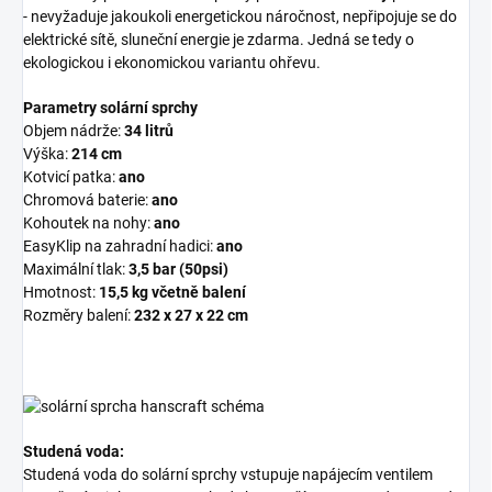
- nevyžaduje jakoukoli energetickou náročnost, nepřipojuje se do
elektrické sítě, sluneční energie je zdarma. Jedná se tedy o
ekologickou i ekonomickou variantu ohřevu.
Parametry solární sprchy
Objem nádrže:
34 litrů
Výška:
214 cm
Kotvicí patka:
ano
Chromová baterie:
ano
Kohoutek na nohy:
ano
EasyKlip na zahradní hadici:
ano
Maximální tlak:
3,5 bar (50psi)
Hmotnost:
15,5 kg včetně balení
Rozměry balení:
232 x 27 x 22 cm
Studená voda:
Studená voda do solární sprchy vstupuje napájecím ventilem