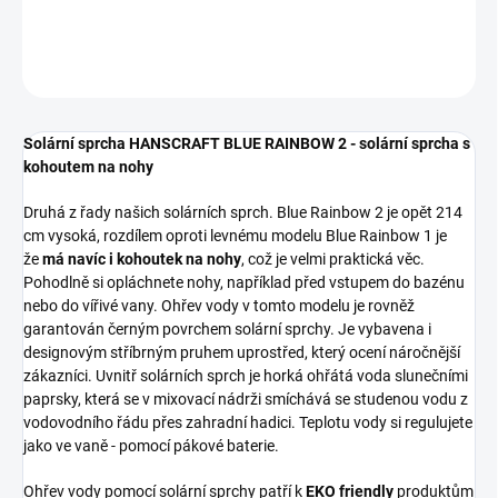
DETAILNÍ INFORMACE
ZEPTAT SE
HLÍDAT
Solární sprcha HANSCRAFT BLUE RAINBOW 2 - solární sprcha s
kohoutem na nohy
Druhá z řady našich solárních sprch. Blue Rainbow 2 je opět 214
cm vysoká, rozdílem oproti levnému modelu Blue Rainbow 1 je
že
má navíc i kohoutek na nohy
, což je velmi praktická věc.
Pohodlně si opláchnete nohy, například před vstupem do bazénu
nebo do vířivé vany. Ohřev vody v tomto modelu je rovněž
garantován černým povrchem solární sprchy. Je vybavena i
designovým stříbrným pruhem uprostřed, který ocení náročnější
zákazníci. Uvnitř solárních sprch je horká ohřátá voda slunečními
paprsky, která se v mixovací nádrži smíchává se studenou vodu z
vodovodního řádu přes zahradní hadici. Teplotu vody si regulujete
jako ve vaně - pomocí pákové baterie.
Ohřev vody pomocí solární sprchy patří k
EKO friendly
produktům