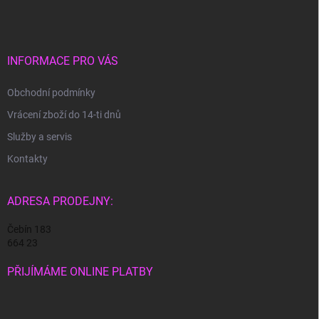
p
a
t
í
INFORMACE PRO VÁS
Obchodní podmínky
Vrácení zboží do 14-ti dnů
Služby a servis
Kontakty
ADRESA PRODEJNY:
Čebín 183
664 23
PŘIJÍMÁME ONLINE PLATBY