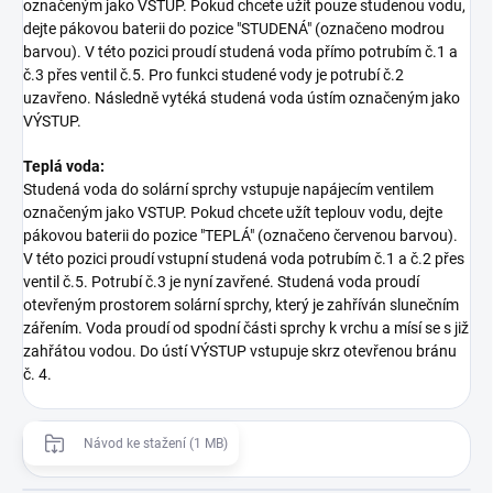
označeným jako VSTUP. Pokud chcete užít pouze studenou vodu,
dejte pákovou baterii do pozice "STUDENÁ" (označeno modrou
barvou). V této pozici proudí studená voda přímo potrubím č.1 a
č.3 přes ventil č.5. Pro funkci studené vody je potrubí č.2
uzavřeno. Následně vytéká studená voda ústím označeným jako
VÝSTUP.
Teplá voda:
Studená voda do solární sprchy vstupuje napájecím ventilem
označeným jako VSTUP. Pokud chcete užít teplouv vodu, dejte
pákovou baterii do pozice "TEPLÁ" (označeno červenou barvou).
V této pozici proudí vstupní studená voda potrubím č.1 a č.2 přes
ventil č.5. Potrubí č.3 je nyní zavřené. Studená voda proudí
otevřeným prostorem solární sprchy, který je zahříván slunečním
zářením. Voda proudí od spodní části sprchy k vrchu a mísí se s již
zahřátou vodou. Do ústí VÝSTUP vstupuje skrz otevřenou bránu
č. 4.
Návod ke stažení (1 MB)