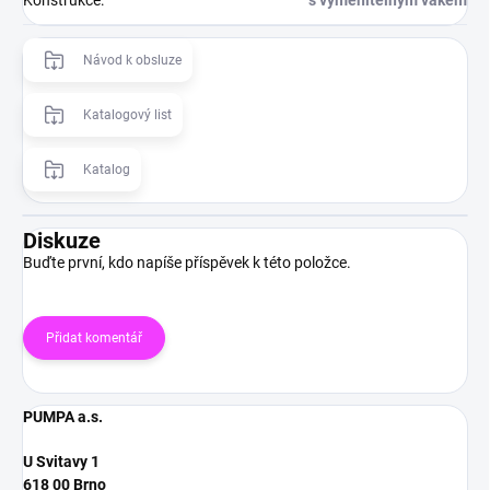
Konstrukce
:
s vyměnitelným vakem
Návod k obsluze
Katalogový list
Katalog
Diskuze
Buďte první, kdo napíše příspěvek k této položce.
Přidat komentář
PUMPA a.s.
U Svitavy 1
618 00 Brno