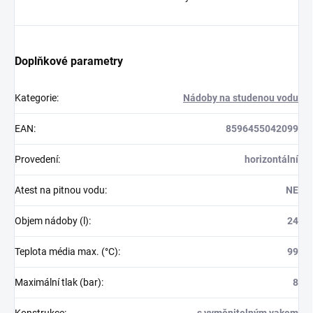
Doplňkové parametry
Kategorie
:
Nádoby na studenou vodu
EAN
:
8596455042099
Provedení
:
horizontální
Atest na pitnou vodu
:
NE
Objem nádoby (l)
:
24
Teplota média max. (°C)
:
99
Maximální tlak (bar)
:
8