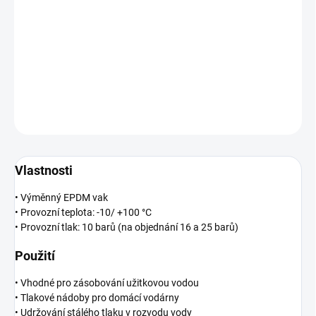
cena:
−
+
Přidat do košíku
DETAILNÍ INFORMACE
ZEPTAT SE
HLÍDAT
Vlastnosti
• Výměnný EPDM vak
• Provozní teplota: -10/ +100 °C
• Provozní tlak: 10 barů (na objednání 16 a 25 barů)
Použití
• Vhodné pro zásobování užitkovou vodou
• Tlakové nádoby pro domácí vodárny
• Udržování stálého tlaku v rozvodu vody