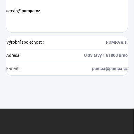
servis@pumpa.cz
Výrobní společnost
:
PUMPA a.s.
Adresa
:
U Svitavy 1 61800 Brno
E-mail
:
pumpa@pumpa.cz
Z
á
p
a