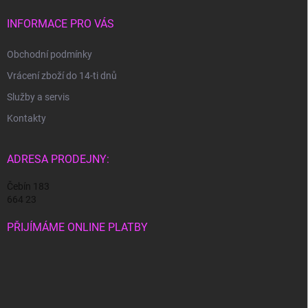
t
í
INFORMACE PRO VÁS
Obchodní podmínky
Vrácení zboží do 14-ti dnů
Služby a servis
Kontakty
ADRESA PRODEJNY:
Čebín 183
664 23
PŘIJÍMÁME ONLINE PLATBY