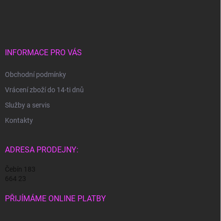
á
p
a
t
í
INFORMACE PRO VÁS
Obchodní podmínky
Vrácení zboží do 14-ti dnů
Služby a servis
Kontakty
ADRESA PRODEJNY:
Čebín 183
664 23
PŘIJÍMÁME ONLINE PLATBY