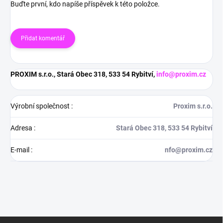
Buďte první, kdo napíše příspěvek k této položce.
Přidat komentář
PROXIM s.r.o., Stará Obec 318, 533 54 Rybitví,
info@proxim.cz
Výrobní společnost
:
Proxim s.r.o.
Adresa
:
Stará Obec 318, 533 54 Rybitví
E-mail
:
nfo@proxim.cz
Z