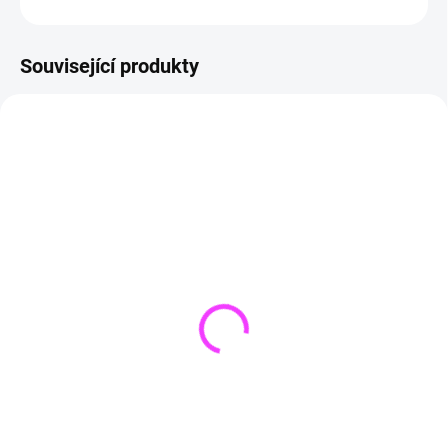
ZEPTAT SE
HLÍDAT
Související produkty
SKLADEM
(
>5 KS
)
SKLADEM
(
>5 KS
)
Náhradní tablety pH
Bazénový tester pH+Cl -
30 Kč
Tabletkový tester
25 Kč bez DPH
299 Kč
Do košíku
247 Kč bez DPH
Do košíku