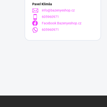
Pavel Klimša
info
@
bazenyeshop.cz
605960971
Facebook Bazenyeshop.cz
605960971
Z
á