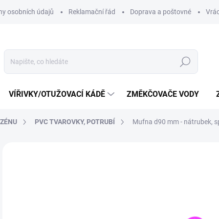
y osobních údajů
Reklamační řád
Doprava a poštovné
Vrác
Hledat
VÍŘIVKY/OTUŽOVACÍ KÁDĚ
ZMĚKČOVAČE VODY
AZÉNU
PVC TVAROVKY, POTRUBÍ
Mufna d90 mm - nátrubek, s
Neohodnoceno
Podrobnosti hodnocení
ZNAČKA:
PLIMEX
1
132
Měr
SKL
cena