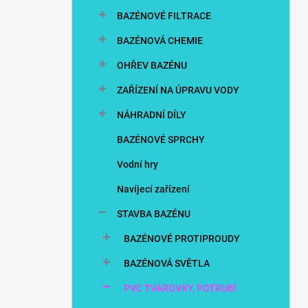
n
BAZÉNOVÉ FILTRACE
í
p
BAZÉNOVÁ CHEMIE
a
n
OHŘEV BAZÉNU
e
ZAŘÍZENÍ NA ÚPRAVU VODY
l
NÁHRADNÍ DÍLY
BAZÉNOVÉ SPRCHY
Vodní hry
Navíjecí zařízení
STAVBA BAZÉNU
BAZÉNOVÉ PROTIPROUDY
BAZÉNOVÁ SVĚTLA
PVC TVAROVKY, POTRUBÍ