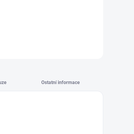
−
+
Přidat do košíku
ILNÍ INFORMACE
ZEPTAT SE
HLÍDAT
uze
Ostatní informace