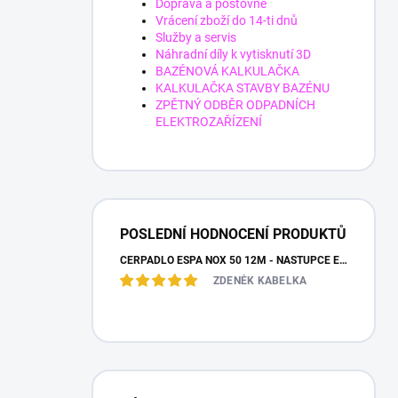
Doprava a poštovné
Vrácení zboží do 14-ti dnů
Služby a servis
Náhradní díly k vytisknutí 3D
BAZÉNOVÁ KALKULAČKA
KALKULAČKA STAVBY BAZÉNU
ZPĚTNÝ ODBĚR ODPADNÍCH
ELEKTROZAŘÍZENÍ
POSLEDNÍ HODNOCENÍ PRODUKTŮ
ČERPADLO ESPA NOX 50 12M - NÁSTUPCE ESPA IRIS
ZDENĚK KABELKA