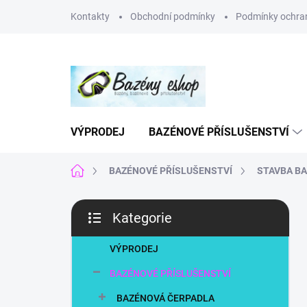
Přejít
Kontakty
Obchodní podmínky
Podmínky ochran
na
obsah
VÝPRODEJ
BAZÉNOVÉ PŘÍSLUŠENSTVÍ
Domů
BAZÉNOVÉ PŘÍSLUŠENSTVÍ
STAVBA B
P
Kategorie
o
Přeskočit
s
kategorie
t
VÝPRODEJ
r
BAZÉNOVÉ PŘÍSLUŠENSTVÍ
a
n
BAZÉNOVÁ ČERPADLA