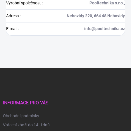
Výrobní společnost
:
Pooltechnika s.r.o.,
Adresa
:
Nebovidy 220, 664 48 Nebovidy
E-mail
:
info@pooltechnika.cz
Z
á
p
a
t
í
INFORMACE PRO VÁS
Obchodní podmínky
Vrácení zboží do 14-ti dnů