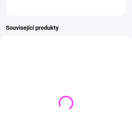
ZEPTAT SE
HLÍDAT
Související produkty
VYPRODÁNO
SKLADEM
pH MINUS 10 kg
(
1 KS
)
725 Kč
KOMBI tablety MAXI 5 kg
599 Kč bez DPH
1 329 Kč
1 098 Kč bez DPH
Detail
Do košíku