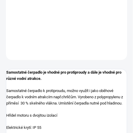
Měrná
SKLADEM
(
1 KS
)
cena:
−
+
Přidat do košíku
DETAILNÍ INFORMACE
ZEPTAT SE
HLÍDAT
Samostatné čerpadlo je vhodné pro protiproudy a dále je vhodné pro
různé vodní atrakce.
Samostatné čerpadlo k protiproudu, možno využít i jako oběhové
čerpadlo k vodním atrakcím např.chrličům. Vyrobeno z polypropylenu z
příměsí 30 % skelného vlákna. Umístění čerpadla nutné pod hladinou.
Hřídel motoru s dvojitou izolací
Elektrické krytí: IP 55