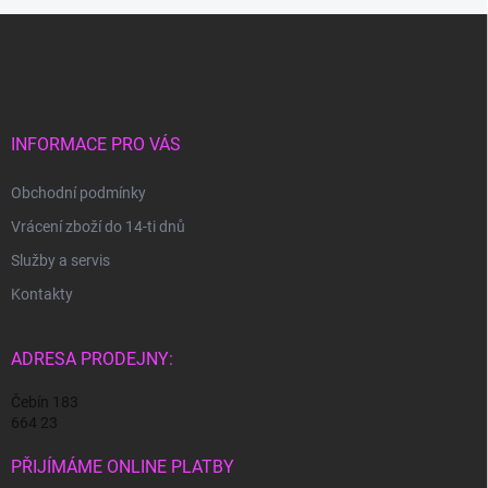
Z
á
p
a
t
í
INFORMACE PRO VÁS
Obchodní podmínky
Vrácení zboží do 14-ti dnů
Služby a servis
Kontakty
ADRESA PRODEJNY:
Čebín 183
664 23
PŘIJÍMÁME ONLINE PLATBY