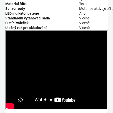
Materiál filtru
Textil
Senzor vody
Motor se aktivuje při
LED indikátor baterie
Ano
Standardní vytahovací sada
V ceně
Čistící váleček
V ceně
Úložný vak pro skladování
V ceně