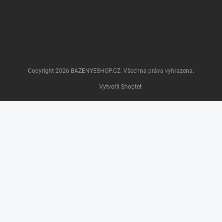
Copyright 2026
BAZENYESHOP.CZ
. Všechna práva vyhrazena.
Vytvořil Shoptet