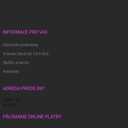
Z
á
p
a
t
í
INFORMACE PRO VÁS
Obchodní podmínky
Vrácení zboží do 14-ti dnů
Služby a servis
Kontakty
ADRESA PRODEJNY:
Čebín 183
664 23
PŘIJÍMÁME ONLINE PLATBY