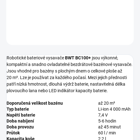
−
+
Přidat do košíku
DETAILNÍ INFORMACE
ZEPTAT SE
HLÍDAT
Robotické bateriové vysavače
BWT BC100+
jsou výkonné,
kompaktní a snadno ovladatelné bezdrátové bazénové vysavače.
Jsou vhodné pro bazény s plochým dnem o celkové ploše až
20 m². Lze je používat za každého počasí. Mezi jejich přednosti
patří nízká hmotnost, dlouhá výdrž baterie, nastavitelná délka
plovoucího lana nebo LED indikátor kapacity baterie.
Doporučená velikost bazénu
až 20 m²
Typ baterie
Li-ion 4 000 mAh
Napětí baterie
7,4 V
Doba nabíjení
5-6 hodin
Doba provozu
až 45 minut
Průtok
60 l / min
Kapacita koše
2,2 l